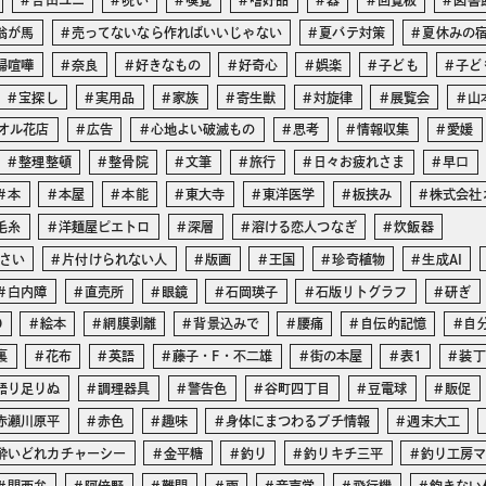
吉田ユニ
呪い
嗅覚
嗜好品
器
回覧板
図書
翁が馬
売ってないなら作ればいいじゃない
夏バテ対策
夏休みの
婦喧嘩
奈良
好きなもの
好奇心
娯楽
子ども
子ど
宝探し
実用品
家族
寄生獣
対旋律
展覧会
山
オル花店
広告
心地よい破滅もの
思考
情報収集
愛媛
整理整頓
整骨院
文筆
旅行
日々お疲れさま
早口
本
本屋
本能
東大寺
東洋医学
板挟み
株式会社
毛糸
洋麺屋ピエトロ
深層
溶ける恋人つなぎ
炊飯器
さい
片付けられない人
版画
王国
珍奇植物
生成AI
白内障
直売所
眼鏡
石岡瑛子
石版リトグラフ
研ぎ
O
絵本
網膜剥離
背景込みで
腰痛
自伝的記憶
自
裏
花布
英語
藤子・F・不二雄
街の本屋
表1
装丁
語り足りぬ
調理器具
警告色
谷町四丁目
豆電球
販促
赤瀬川原平
赤色
趣味
身体にまつわるプチ情報
週末大工
酔いどれカチャーシー
金平糖
釣り
釣りキチ三平
釣り工房
関西弁
阿倍野
難問
雨
音声学
飛行機
飽きない