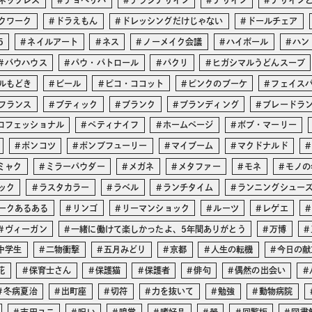
ネックレス
チョベリバ
チラシデザイン
デザイン
デザイン
クワーク
ドラえもん
ドレッシングだけじゃない
ドールチェア
5
ネイルアート
ネス
ノーメイク会議
ハイボール
ハン
バウハウス
パウ・パトロール
パクリ
ヒガシマルうどんスープ
ルもどき
ビール
ピコ・ココット
ピンクのブーケ
フェイス
フランス
ブティック
ブランク
ブランディング
ブレードラ
ロフェッショナル
ペティナイフ
ホームページ
ボブ・マーリー
ポンコツ
ポンプフューリー
マイブーム
マクドナルド
ミャク
ミラーパウダー
メガネ
メタファー
モネ
モノの
ック
ラスタカラー
ラベル
ランチタイム
ランニングシュー
ークあるある
リンゴ
リーマンショック
ルーツ
レゲエ
ヴィーガン
一緒に働けて楽しかったよ、5年間ありがとう
万博
中学生
二物衝撃
五月みどり
京都
人生の転機
今日の献
花
保育士さん
保護猫
保護者
俳句
偶然の出会い
冬病夏治
出町座
切符
力を抜いて
勉強
動物病院