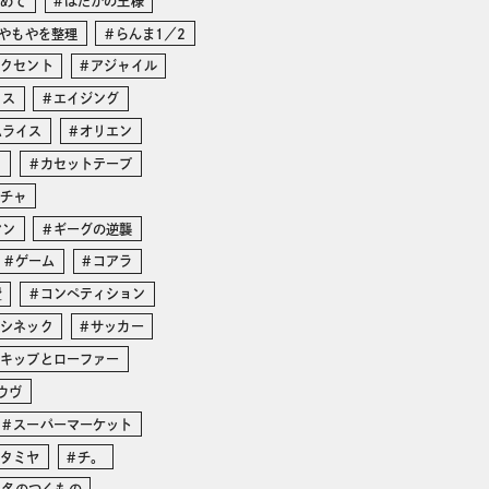
じめて
はだかの王様
やもやを整理
らんま1／2
アクセント
アジャイル
イス
エイジング
ムライス
オリエン
リ
カセットテープ
ガチャ
マン
ギーグの逆襲
ゲーム
コアラ
費
コンペティション
・シネック
サッカー
スキップとローファー
ウヴ
スーパーマーケット
タミヤ
チ。