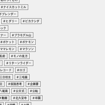
と名のつくもの
ナイスカットミル
ドブレンダー
ヒダリー
ビカクシダ
パック
ンナー
プラモデル山
ポケット
ポケモン
ママレモン
マラソン
名前
モノの見方
ズ
リターンライダー
レコード
ロゴ
三日坊主
三毛猫
立
仮説思考
企画書
八尾南
公文式
公転
動画
北久宝寺
卒園