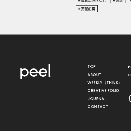
黄斑前膜
TOP
P
ABOUT
C
WEEKLY（THINK）
CREATIVE FOLIO
JOURNAL
CONTACT