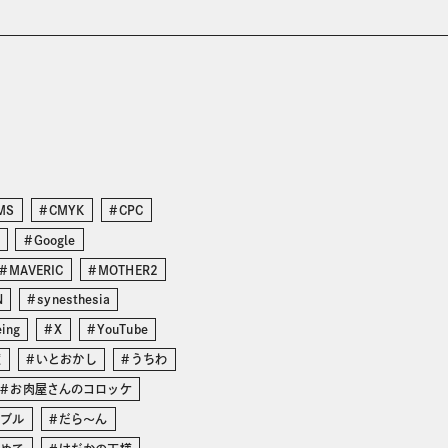
MS
CMYK
CPC
Google
MAVERIC
MOTHER2
N
synesthesia
eing
X
YouTube
度
いとおかし
うちわ
お肉屋さんのコロッケ
ンブル
だら〜ん