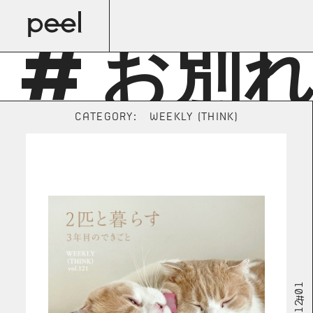
# お別
CATEGORY:
WEEKLY (THINK)
2025.12.01