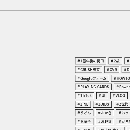
1億年後の梅田
2歳
CRUSH野菜
CVR
D
Googleフォーム
HOWT
PLAYING CARDS
Power
TikTok
UI
VLOG
ZINE
ZOIDS
Z世代
うどん
おかき
おっ
お菓子
お野菜
かき