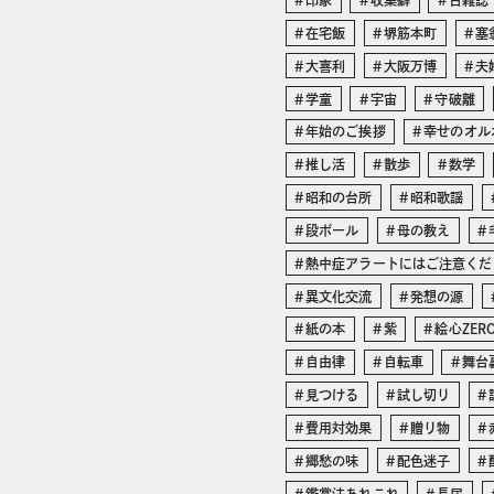
印象
収集癖
古雑誌
在宅飯
堺筋本町
塞
大喜利
大阪万博
夫
学童
宇宙
守破離
年始のご挨拶
幸せのオル
推し活
散歩
数学
昭和の台所
昭和歌謡
段ボール
母の教え
熱中症アラートにはご注意くだ
異文化交流
発想の源
紙の本
紫
絵心ZER
自由律
自転車
舞台
見つける
試し切り
費用対効果
贈り物
郷愁の味
配色迷子
鑑賞法あれこれ
長居