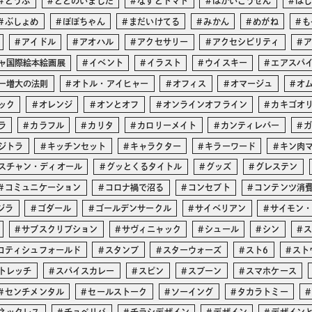
とうふ
ととのいました
なすとトマト
はかいこうせん
は
ぶしょめ
ぽぽちゃん
まだいけてる
みかん
めがね
も
アイドル
アオハル
アクセサリー
アクセシビリティ
ャ国際絵本絵画展
イベント
イラスト
ウイスキー
エアスパ
ー増大の法則
オトル・アイヒャー
オフィス
オマージュ
オ
ック
オレンジ
オンとオフ
オンラインオフライン
カキゴオ
ラ
カラフル
カリタ
カロリーメイト
カンティレバー
ジトラ
キッチンセット
キャラクター
キラーワード
キン肉
スチャン・ディオール
グッとくるタイトル
グッズ
グレステン
コミュニケーション
コロナ禍で沼る
コンセプト
コンテンツ消
ジラ
ゴダール
ゴールデンサークル
サイベリアン
サイモン
サブスクリプション
サヴィニャック
シュール
シン
コティシュフォールド
スタンプ
スターウォーズ
スト6
スト
トレッチ
スパイスカレー
スピン
スプーン
スマホケース
センチメンタル
セールストーク
ソーイング
タカラトミー