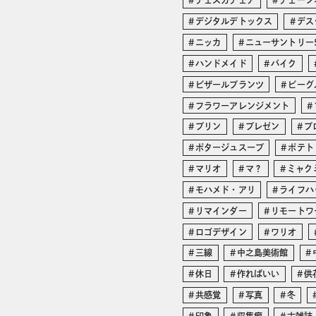
チェスカチェア
チェーン
デジタルデトックス
デス
ニッカ
ニューサントリー
ハンドメイド
バイク
ビザールプランツ
ビーグ
フラワーアレンジメント
プリン
プレゼン
プ
ポタージュスープ
ポテト
マリオ
マ？
ミャク
モハメド・アリ
ライフハ
リマインダー
リモートワ
ロゴデザイン
ワリオ
三線
中之島美術館
休日
作ればいい
供
共感覚
写真
冬