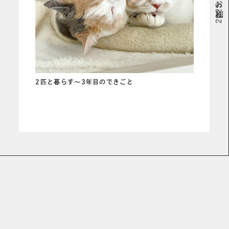
# お別れ
2匹と暮らす〜3年目のできごと
READ