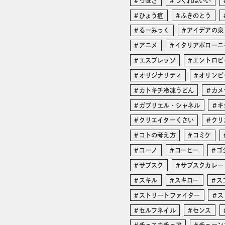
っぽさ
つくればいい
ひょう疽
ふきのとう
るーみっく
アイデアの泉
アニメ
イタリアボローニ
エスプレッソ
エントロピ
オリジナリティ
オリンピ
カトキチ冷凍うどん
カメ
ガブリエル・シャネル
キ
クリエイターくさい
クリ
コトの考え方
コミケ
コーノ
コーヒー
ゴ
サブスク
サブスクカレー
スキル
スキロー
ス
ストリートファイター
ス
セルフネイル
センス