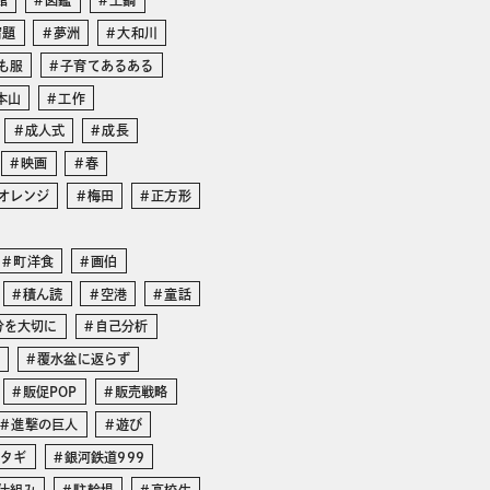
館
図鑑
土鍋
宿題
夢洲
大和川
も服
子育てあるある
本山
工作
成人式
成長
映画
春
オレンジ
梅田
正方形
町洋食
画伯
積ん読
空港
童話
分を大切に
自己分析
覆水盆に返らず
販促POP
販売戦略
進撃の巨人
遊び
マタギ
銀河鉄道999
仕組み
駐輪場
高校生