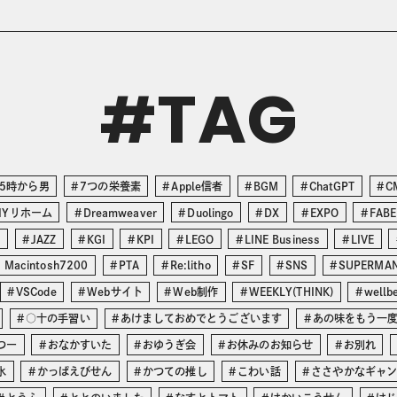
TAG
#
5時から男
7つの栄養素
Apple信者
BGM
ChatGPT
C
IYリホーム
Dreamweaver
Duolingo
DX
EXPO
FABE
O
JAZZ
KGI
KPI
LEGO
LINE Business
LIVE
 Macintosh7200
PTA
Re:litho
SF
SNS
SUPERMA
VSCode
Webサイト
Web制作
WEEKLY(THINK)
wellb
○十の手習い
あけましておめでとうございます
あの味をもう一
つー
おなかすいた
おゆうぎ会
お休みのお知らせ
お別れ
氷
かっぱえびせん
かつての推し
こわい話
ささやかなギャ