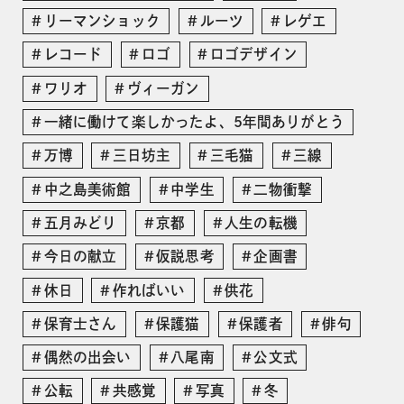
リーマンショック
ルーツ
レゲエ
レコード
ロゴ
ロゴデザイン
ワリオ
ヴィーガン
一緒に働けて楽しかったよ、5年間ありがとう
万博
三日坊主
三毛猫
三線
中之島美術館
中学生
二物衝撃
五月みどり
京都
人生の転機
今日の献立
仮説思考
企画書
休日
作ればいい
供花
保育士さん
保護猫
保護者
俳句
偶然の出会い
八尾南
公文式
公転
共感覚
写真
冬