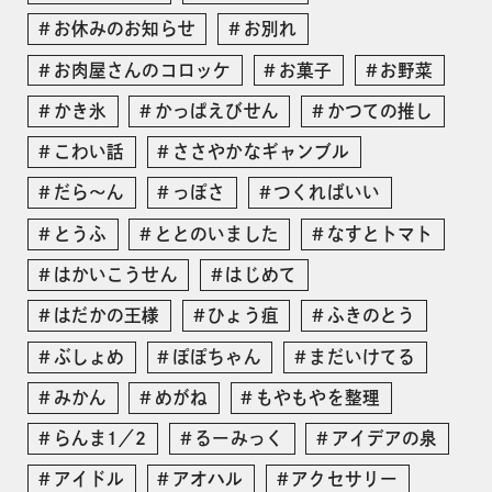
お休みのお知らせ
お別れ
お肉屋さんのコロッケ
お菓子
お野菜
かき氷
かっぱえびせん
かつての推し
こわい話
ささやかなギャンブル
だら〜ん
っぽさ
つくればいい
とうふ
ととのいました
なすとトマト
はかいこうせん
はじめて
はだかの王様
ひょう疽
ふきのとう
ぶしょめ
ぽぽちゃん
まだいけてる
みかん
めがね
もやもやを整理
らんま1／2
るーみっく
アイデアの泉
アイドル
アオハル
アクセサリー