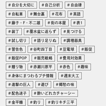
自分を大切に
自己分析
自由律
自転車
舞台裏
花布
英語
藤子・F・不二雄
街の本屋
表1
装丁
覆水盆に返らず
見つける
試し切り
語り足りぬ
調理器具
警告色
谷町四丁目
豆電球
販促
販促POP
販売戦略
費用対効果
贈り物
赤瀬川原平
赤色
趣味
身体にまつわるプチ情報
週末大工
進撃の巨人
遊び
郷愁の味
配色迷子
酔いどれカチャーシー
金平糖
釣り
釣りキチ三平