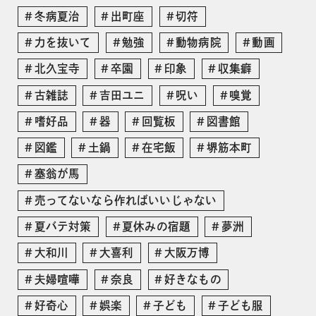
冬病夏治
出町座
切符
力を抜いて
勉強
動物病院
動画
北久宝寺
卒園
印象
収集癖
古雑誌
吉田ユニ
呪い
嗅覚
嗜好品
器
回覧板
図書館
図鑑
土鍋
在宅飯
堺筋本町
塞翁が馬
売ってないなら作ればいいじゃない
夏バテ対策
夏休みの宿題
夢洲
大和川
大喜利
大阪万博
夫婦喧嘩
奈良
好きなもの
好奇心
娯楽
子ども
子ども服