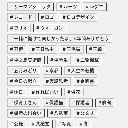
リーマンショック
ルーツ
レゲエ
レコード
ロゴ
ロゴデザイン
ワリオ
ヴィーガン
一緒に働けて楽しかったよ、5年間ありがとう
万博
三日坊主
三毛猫
三線
中之島美術館
中学生
二物衝撃
五月みどり
京都
人生の転機
今日の献立
仮説思考
企画書
休日
作ればいい
供花
保育士さん
保護猫
保護者
俳句
偶然の出会い
八尾南
公文式
公転
共感覚
写真
冬