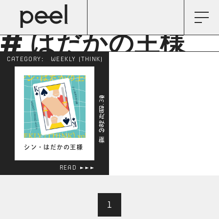
# はだかの王様
CATEGORY:
WEEKLY (THINK)
2024.09.30
# はだかの王様
シン・はだかの王様
READ
1