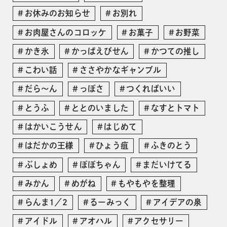
お休みのお知らせ
お別れ
お肉屋さんのコロッケ
お菓子
お野菜
かき氷
かっぱえびせん
かつての推し
こわい話
ささやかなギャンブル
だら〜ん
っぽさ
つくればいい
とうふ
ととのいました
なすとトマト
はかいこうせん
はじめて
はだかの王様
ひょう疽
ふきのとう
ぶしょめ
ぽぽちゃん
まだいけてる
みかん
めがね
もやもやを整理
らんま1／2
るーみっく
アイデアの泉
アイドル
アオハル
アクセサリー