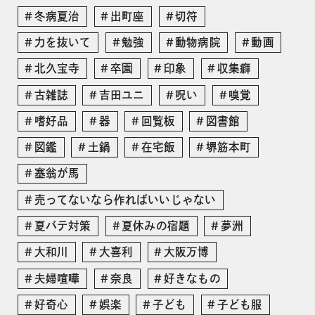
冬病夏治
出町座
切符
力を抜いて
勉強
動物病院
動画
北久宝寺
卒園
印象
収集癖
古雑誌
吉田ユニ
呪い
嗅覚
嗜好品
器
回覧板
図書館
図鑑
土鍋
在宅飯
堺筋本町
塞翁が馬
売ってないなら作ればいいじゃない
夏バテ対策
夏休みの宿題
夢洲
大和川
大喜利
大阪万博
夫婦喧嘩
奈良
好きなもの
好奇心
娯楽
子ども
子ども服