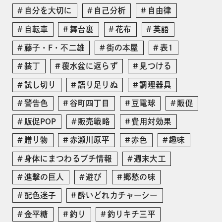
自分を大切に
自己分析
自由律
自転車
舞台裏
花布
英語
藤子・F・不二雄
街の本屋
表1
装丁
覆水盆に返らず
見つける
試し切り
語り足りぬ
調理器具
警告色
谷町四丁目
豆電球
販促
販促POP
販売戦略
費用対効果
贈り物
赤瀬川原平
赤色
趣味
身体にまつわるプチ情報
週末大工
進撃の巨人
遊び
郷愁の味
配色迷子
酔いどれカチャーシー
金平糖
釣り
釣りキチ三平