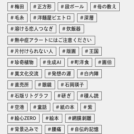
梅田
正方形
段ボール
母の教え
毛糸
洋麺屋ピエトロ
深層
溶ける恋人つなぎ
炊飯器
熱中症アラートにはご注意ください
片付けられない人
版画
王国
珍奇植物
生成AI
町洋食
画伯
異文化交流
発想の源
白内障
直売所
眼鏡
石岡瑛子
石版リトグラフ
研ぎ
積ん読
空港
童話
紙の本
紫
絵心ZERO
絵本
網膜剥離
背景込みで
腰痛
自伝的記憶