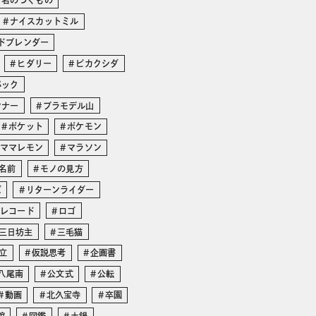
と名のつくもの
ナイスカットミル
ドブレンダー
ヒダリー
ビカクシダ
パック
ンナー
プラモデル山
ポケット
ポケモン
ママレモン
マラソン
名前
モノの見方
ズ
リターンライダー
レコード
ロゴ
三日坊主
三毛猫
立
仮説思考
企画書
八尾南
公文式
公転
動画
北久宝寺
卒園