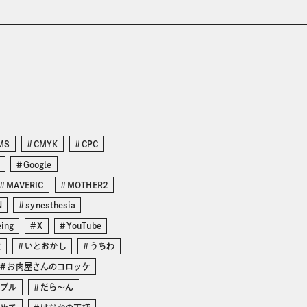
MS
CMYK
CPC
Google
MAVERIC
MOTHER2
N
synesthesia
eing
X
YouTube
度
いとおかし
うちわ
お肉屋さんのコロッケ
ンブル
だら〜ん