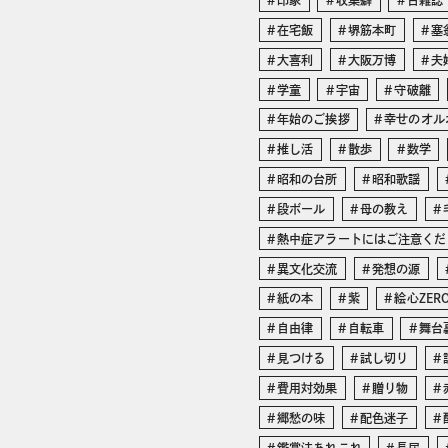
印象
収集癖
古雑誌
在宅飯
堺筋本町
塞
大喜利
大阪万博
夫
学童
宇宙
守破離
年始のご挨拶
幸せのオル
推し活
散歩
数学
昭和の台所
昭和歌謡
段ボール
母の教え
熱中症アラートにはご注意くだ
異文化交流
発想の源
紙の本
紫
絵心ZER
自由律
自転車
舞台
見つける
試し切り
費用対効果
贈り物
郷愁の味
配色迷子
鑑賞法あれこれ
長居