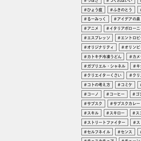
っぽさ
つくればいい
ひょう疽
ふきのとう
るーみっく
アイデアの泉
アニメ
イタリアボローニ
エスプレッソ
エントロピ
オリジナリティ
オリンピ
カトキチ冷凍うどん
カメ
ガブリエル・シャネル
キ
クリエイターくさい
クリ
コトの考え方
コミケ
コーノ
コーヒー
ゴ
サブスク
サブスクカレー
スキル
スキロー
ス
ストリートファイター
ス
セルフネイル
センス