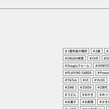
1億年後の梅田
2歳
CRUSH野菜
CVR
D
Googleフォーム
HOWT
PLAYING CARDS
Power
TikTok
UI
VLOG
ZINE
ZOIDS
Z世代
うどん
おかき
おっ
お菓子
お野菜
かき