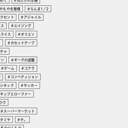
じめて
はだかの王様
やもやを整理
らんま1／2
アクセント
アジャイル
イス
エイジング
ムライス
オリエン
リ
カセットテープ
ガチャ
マン
ギーグの逆襲
ゲーム
コアラ
費
コンペティション
・シネック
サッカー
スキップとローファー
ウヴ
スーパーマーケット
タミヤ
チ。