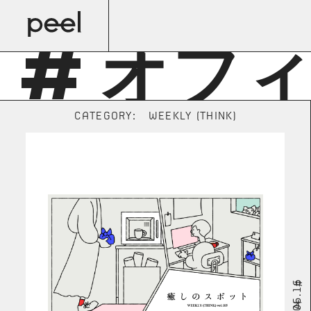
# オフ
CATEGORY:
WEEKLY (THINK)
2025.06.16