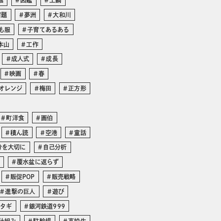
館
図鑑
土鍋
宿題
夢洲
大和川
も服
子育てあるある
本山
工作
成人式
成長
映画
春
オレンジ
梅田
正方形
町洋食
画伯
積ん読
空港
童話
分を大切に
自己分析
覆水盆に返らず
販促POP
販売戦略
進撃の巨人
遊び
マタギ
銀河鉄道999
仕組み
駐輪場
高校生