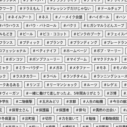
ネックレス
チョベリバ
チラシデザイン
デザイン
デザイン
クワーク
ドラえもん
ドレッシングだけじゃない
ドールチェア
5
ネイルアート
ネス
ノーメイク会議
ハイボール
ハン
バウハウス
パウ・パトロール
パクリ
ヒガシマルうどんスープ
ルもどき
ビール
ピコ・ココット
ピンクのブーケ
フェイス
フランス
ブティック
ブランク
ブランディング
ブレードラ
ロフェッショナル
ペティナイフ
ホームページ
ボブ・マーリー
ポンコツ
ポンプフューリー
マイブーム
マクドナルド
ミャク
ミラーパウダー
メガネ
メタファー
モネ
モノの
ック
ラスタカラー
ラベル
ランチタイム
ランニングシュー
ークあるある
リンゴ
リーマンショック
ルーツ
レゲエ
ヴィーガン
一緒に働けて楽しかったよ、5年間ありがとう
万博
中学生
二物衝撃
五月みどり
京都
人生の転機
今日の献
花
保育士さん
保護猫
保護者
俳句
偶然の出会い
冬病夏治
出町座
切符
力を抜いて
勉強
動物病院