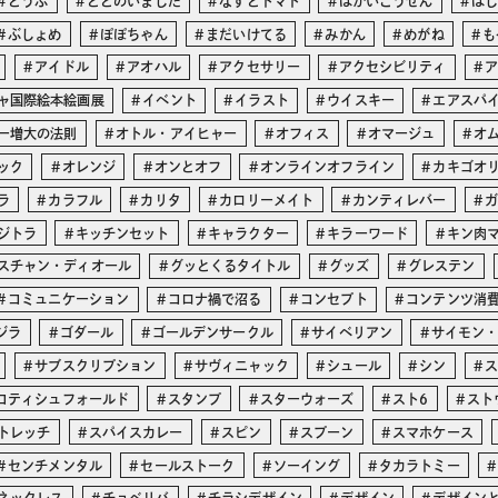
とうふ
ととのいました
なすとトマト
はかいこうせん
は
ぶしょめ
ぽぽちゃん
まだいけてる
みかん
めがね
も
アイドル
アオハル
アクセサリー
アクセシビリティ
ャ国際絵本絵画展
イベント
イラスト
ウイスキー
エアスパ
ー増大の法則
オトル・アイヒャー
オフィス
オマージュ
オ
ック
オレンジ
オンとオフ
オンラインオフライン
カキゴオ
ラ
カラフル
カリタ
カロリーメイト
カンティレバー
ジトラ
キッチンセット
キャラクター
キラーワード
キン肉
スチャン・ディオール
グッとくるタイトル
グッズ
グレステン
コミュニケーション
コロナ禍で沼る
コンセプト
コンテンツ消
ジラ
ゴダール
ゴールデンサークル
サイベリアン
サイモン
サブスクリプション
サヴィニャック
シュール
シン
コティシュフォールド
スタンプ
スターウォーズ
スト6
スト
トレッチ
スパイスカレー
スピン
スプーン
スマホケース
センチメンタル
セールストーク
ソーイング
タカラトミー