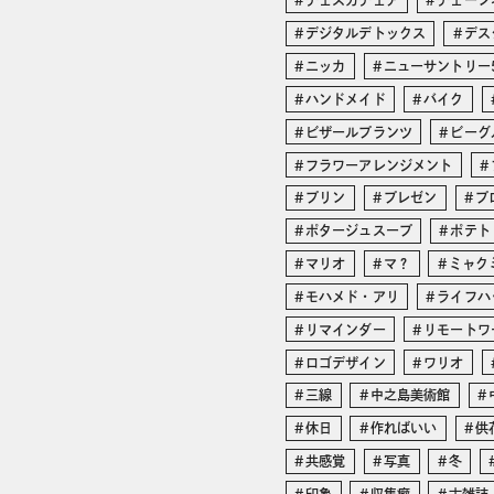
チェスカチェア
チェーン
デジタルデトックス
デス
ニッカ
ニューサントリー
ハンドメイド
バイク
ビザールプランツ
ビーグ
フラワーアレンジメント
プリン
プレゼン
プ
ポタージュスープ
ポテト
マリオ
マ？
ミャク
モハメド・アリ
ライフハ
リマインダー
リモートワ
ロゴデザイン
ワリオ
三線
中之島美術館
休日
作ればいい
供
共感覚
写真
冬