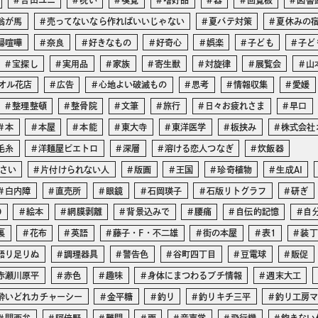
吉田ユニ
呪い
嗅覚
嗜好品
器
回覧板
図書
翁が馬
売ってないなら作ればいいじゃない
夏バテ対策
夏休みの
婦喧嘩
奈良
好きなもの
好奇心
娯楽
子ども
子ど
宝探し
実用品
家族
寄生獣
対旋律
展覧会
山
オル花店
広告
心地よい破滅もの
思考
情報収集
愛媛
整理整頓
整骨院
文筆
旅行
日々お疲れさま
早口
本
本屋
本能
東大寺
東洋医学
板挟み
株式会社
毛糸
洋麺屋ピエトロ
深層
溶ける恋人つなぎ
炊飯器
さい
片付けられない人
版画
王国
珍奇植物
生成AI
白内障
直売所
眼鏡
石岡瑛子
石版リトグラフ
研ぎ
O
絵本
網膜剥離
背景込みで
腰痛
自伝的記憶
自
裏
花布
英語
藤子・F・不二雄
街の本屋
表1
装丁
語り足りぬ
調理器具
警告色
谷町四丁目
豆電球
販促
赤瀬川原平
赤色
趣味
身体にまつわるプチ情報
週末大工
酔いどれカチャーシー
金平糖
釣り
釣りキチ三平
釣り工房
関西弁
阿倍野
難問
雨
音声学
飛行機
飽きない