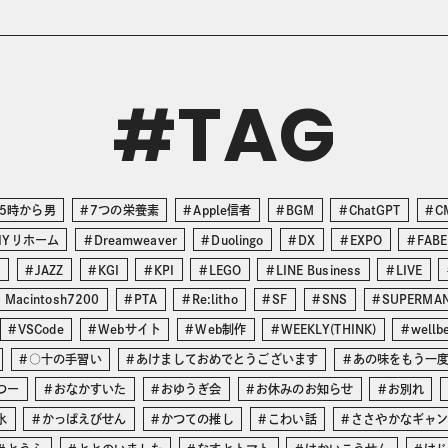
TAG
#
5時から男
7つの栄養素
Apple信者
BGM
ChatGPT
C
IYリホーム
Dreamweaver
Duolingo
DX
EXPO
FABE
O
JAZZ
KGI
KPI
LEGO
LINE Business
LIVE
 Macintosh7200
PTA
Re:litho
SF
SNS
SUPERMA
VSCode
Webサイト
Web制作
WEEKLY(THINK)
wellb
○十の手習い
あけましておめでとうございます
あの味をもう一
つー
おなかすいた
おゆうぎ会
お休みのお知らせ
お別れ
氷
かっぱえびせん
かつての推し
こわい話
ささやかなギャ