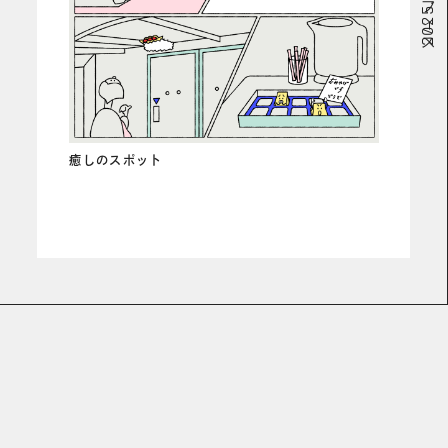
# オフィス
癒しのスポット
READ