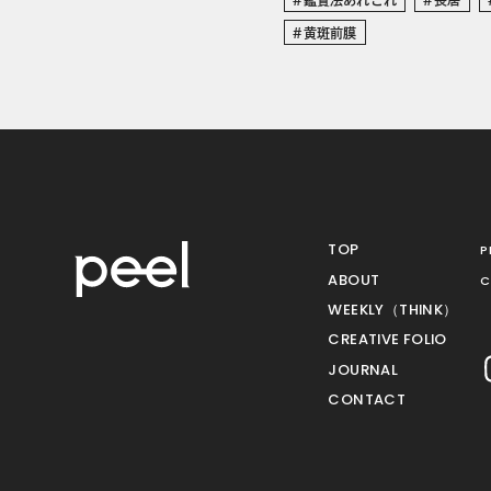
黄斑前膜
TOP
P
ABOUT
C
WEEKLY（THINK）
CREATIVE FOLIO
JOURNAL
CONTACT