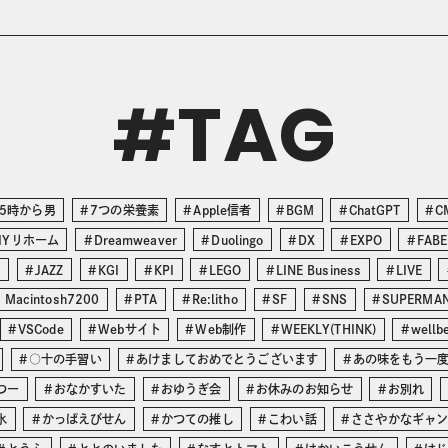
TAG
#
5時から男
7つの栄養素
Apple信者
BGM
ChatGPT
C
IYリホーム
Dreamweaver
Duolingo
DX
EXPO
FABE
O
JAZZ
KGI
KPI
LEGO
LINE Business
LIVE
 Macintosh7200
PTA
Re:litho
SF
SNS
SUPERMA
VSCode
Webサイト
Web制作
WEEKLY(THINK)
wellb
○十の手習い
あけましておめでとうございます
あの味をもう一
つー
おなかすいた
おゆうぎ会
お休みのお知らせ
お別れ
氷
かっぱえびせん
かつての推し
こわい話
ささやかなギャ