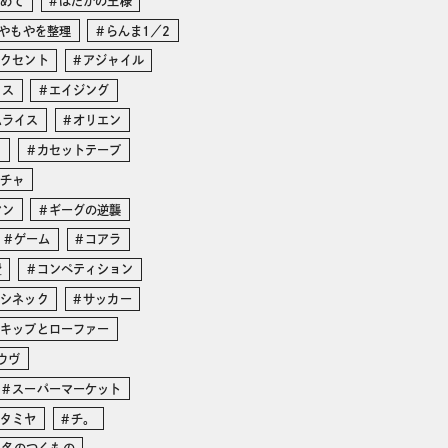
じめて
はだかの王様
やもやを整理
らんま1／2
アクセント
アジャイル
イス
エイジング
ムライス
オリエン
リ
カセットテープ
ガチャ
マン
ギーグの逆襲
ゲーム
コアラ
費
コンペティション
・シネック
サッカー
スキップとローファー
ウヴ
スーパーマーケット
タミヤ
チ。