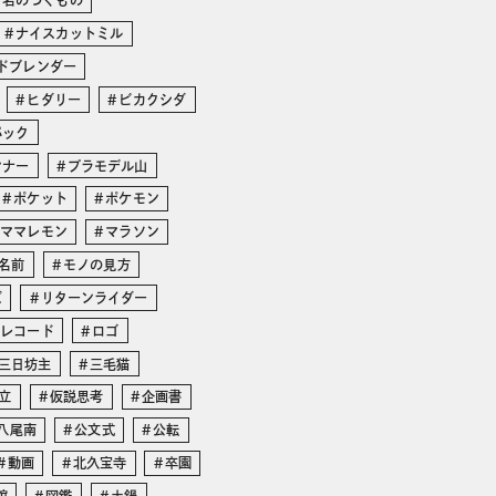
と名のつくもの
ナイスカットミル
ドブレンダー
ヒダリー
ビカクシダ
パック
ンナー
プラモデル山
ポケット
ポケモン
ママレモン
マラソン
名前
モノの見方
ズ
リターンライダー
レコード
ロゴ
三日坊主
三毛猫
立
仮説思考
企画書
八尾南
公文式
公転
動画
北久宝寺
卒園