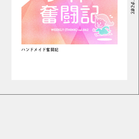
# コアラ
ハンドメイド奮闘記
READ