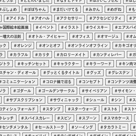
とうふ
ととのいました
なすとトマト
はかいこうせん
は
ぶしょめ
ぽぽちゃん
まだいけてる
みかん
めがね
も
アイドル
アオハル
アクセサリー
アクセシビリティ
ャ国際絵本絵画展
イベント
イラスト
ウイスキー
エアスパ
ー増大の法則
オトル・アイヒャー
オフィス
オマージュ
オ
ック
オレンジ
オンとオフ
オンラインオフライン
カキゴオ
ラ
カラフル
カリタ
カロリーメイト
カンティレバー
ジトラ
キッチンセット
キャラクター
キラーワード
キン肉
スチャン・ディオール
グッとくるタイトル
グッズ
グレステン
コミュニケーション
コロナ禍で沼る
コンセプト
コンテンツ消
ジラ
ゴダール
ゴールデンサークル
サイベリアン
サイモン
サブスクリプション
サヴィニャック
シュール
シン
コティシュフォールド
スタンプ
スターウォーズ
スト6
スト
トレッチ
スパイスカレー
スピン
スプーン
スマホケース
センチメンタル
セールストーク
ソーイング
タカラトミー