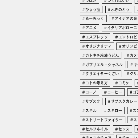
っぽさ
つくればいい
ひょう疽
ふきのとう
るーみっく
アイデアの泉
アニメ
イタリアボローニ
エスプレッソ
エントロピ
オリジナリティ
オリンピ
カトキチ冷凍うどん
カメ
ガブリエル・シャネル
キ
クリエイターくさい
クリ
コトの考え方
コミケ
コーノ
コーヒー
ゴ
サブスク
サブスクカレー
スキル
スキロー
ス
ストリートファイター
ス
セルフネイル
センス