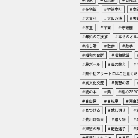
印象
収集癖
古雑誌
在宅飯
堺筋本町
塞
大喜利
大阪万博
夫
学童
宇宙
守破離
年始のご挨拶
幸せのオル
推し活
散歩
数学
昭和の台所
昭和歌謡
段ボール
母の教え
熱中症アラートにはご注意くだ
異文化交流
発想の源
紙の本
紫
絵心ZER
自由律
自転車
舞台
見つける
試し切り
費用対効果
贈り物
郷愁の味
配色迷子
鑑賞法あれこれ
長居