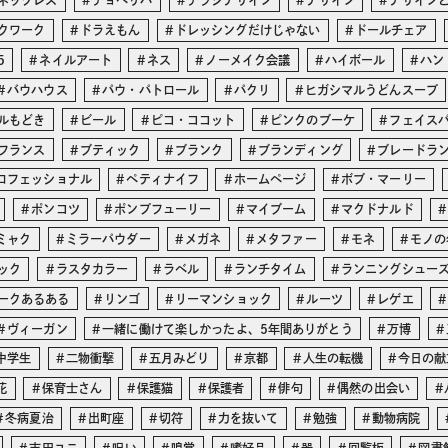
ネックレス
チョベリバ
チラシデザイン
デザイン
デザイン
クワーク
ドラえもん
ドレッシングだけじゃない
ドールチェア
5
ネイルアート
ネス
ノーメイク会議
ハイボール
ハン
バウハウス
パウ・パトロール
パクリ
ヒガシマルうどんスープ
ルもどき
ビール
ピコ・ココット
ピンクのブーケ
フェイス
フランス
ブティック
ブランク
ブランディング
ブレードラ
ロフェッショナル
ペティナイフ
ホームページ
ボブ・マーリー
ポンコツ
ポンプフューリー
マイブーム
マクドナルド
ミャク
ミラーパウダー
メガネ
メタファー
モネ
モノの
ック
ラスタカラー
ラベル
ランチタイム
ランニングシュー
ークあるある
リンゴ
リーマンショック
ルーツ
レゲエ
ヴィーガン
一緒に働けて楽しかったよ、5年間ありがとう
万博
中学生
二物衝撃
五月みどり
京都
人生の転機
今日の献
花
保育士さん
保護猫
保護者
俳句
偶然の出会い
冬病夏治
出町座
切符
力を抜いて
勉強
動物病院