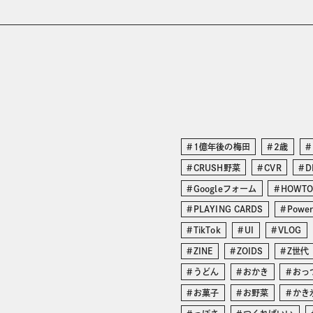
1億年後の梅田
2歳
CRUSH野菜
CVR
D
Googleフォーム
HOWT
PLAYING CARDS
Power
TikTok
UI
VLOG
ZINE
ZOIDS
Z世代
うどん
おかき
おっ
お菓子
お野菜
かき