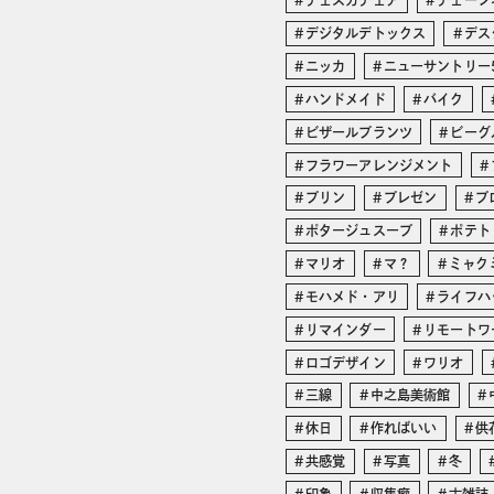
チェスカチェア
チェーン
デジタルデトックス
デス
ニッカ
ニューサントリー
ハンドメイド
バイク
ビザールプランツ
ビーグ
フラワーアレンジメント
プリン
プレゼン
プ
ポタージュスープ
ポテト
マリオ
マ？
ミャク
モハメド・アリ
ライフハ
リマインダー
リモートワ
ロゴデザイン
ワリオ
三線
中之島美術館
休日
作ればいい
供
共感覚
写真
冬