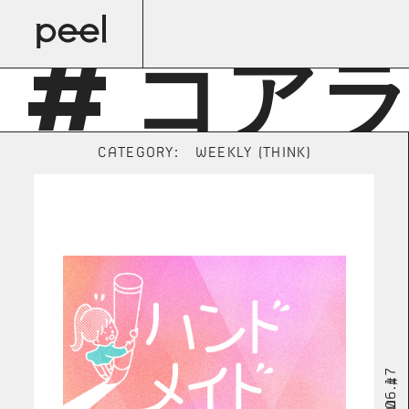
# コア
CATEGORY:
WEEKLY (THINK)
2024.06.17