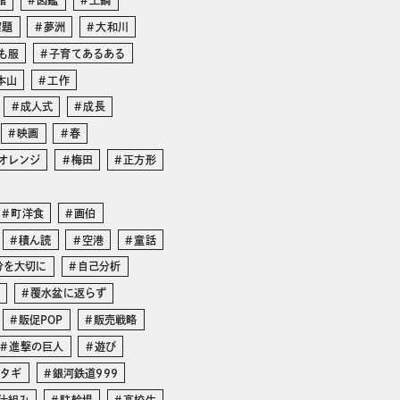
館
図鑑
土鍋
宿題
夢洲
大和川
も服
子育てあるある
本山
工作
成人式
成長
映画
春
オレンジ
梅田
正方形
町洋食
画伯
積ん読
空港
童話
分を大切に
自己分析
覆水盆に返らず
販促POP
販売戦略
進撃の巨人
遊び
マタギ
銀河鉄道999
仕組み
駐輪場
高校生