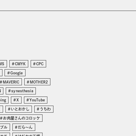
MS
CMYK
CPC
Google
MAVERIC
MOTHER2
N
synesthesia
eing
X
YouTube
度
いとおかし
うちわ
お肉屋さんのコロッケ
ンブル
だら〜ん