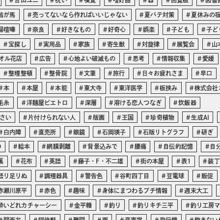
吉田ユニ
呪い
嗅覚
嗜好品
器
回覧板
図書
翁が馬
売ってないなら作ればいいじゃない
夏バテ対策
夏休みの
婦喧嘩
奈良
好きなもの
好奇心
娯楽
子ども
子ど
宝探し
実用品
家族
寄生獣
対旋律
展覧会
山
オル花店
広告
心地よい破滅もの
思考
情報収集
愛媛
整理整頓
整骨院
文筆
旅行
日々お疲れさま
早口
本
本屋
本能
東大寺
東洋医学
板挟み
株式会社
毛糸
洋麺屋ピエトロ
深層
溶ける恋人つなぎ
炊飯器
さい
片付けられない人
版画
王国
珍奇植物
生成AI
白内障
直売所
眼鏡
石岡瑛子
石版リトグラフ
研ぎ
O
絵本
網膜剥離
背景込みで
腰痛
自伝的記憶
自
裏
花布
英語
藤子・F・不二雄
街の本屋
表1
装丁
語り足りぬ
調理器具
警告色
谷町四丁目
豆電球
販促
赤瀬川原平
赤色
趣味
身体にまつわるプチ情報
週末大工
酔いどれカチャーシー
金平糖
釣り
釣りキチ三平
釣り工房
関西弁
阿倍野
難問
雨
音声学
飛行機
飽きない