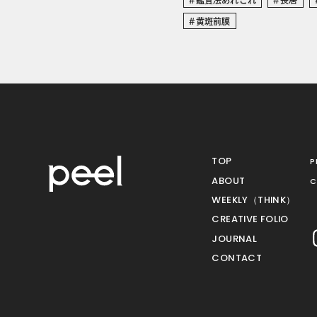
黄斑前膜
TOP
P
ABOUT
C
WEEKLY（THINK）
CREATIVE FOLIO
JOURNAL
CONTACT