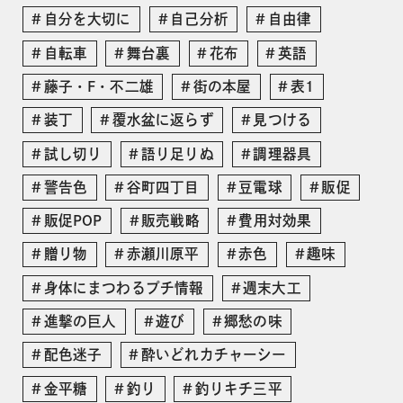
自分を大切に
自己分析
自由律
自転車
舞台裏
花布
英語
藤子・F・不二雄
街の本屋
表1
装丁
覆水盆に返らず
見つける
試し切り
語り足りぬ
調理器具
警告色
谷町四丁目
豆電球
販促
販促POP
販売戦略
費用対効果
贈り物
赤瀬川原平
赤色
趣味
身体にまつわるプチ情報
週末大工
進撃の巨人
遊び
郷愁の味
配色迷子
酔いどれカチャーシー
金平糖
釣り
釣りキチ三平