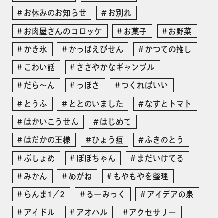
お休みのお知らせ
お別れ
お肉屋さんのコロッケ
お菓子
お野菜
かき氷
かっぱえびせん
かつての推し
こわい話
ささやかなギャンブル
だら〜ん
っぽさ
つくればいい
とうふ
ととのいました
なすとトマト
はかいこうせん
はじめて
はだかの王様
ひょう疽
ふきのとう
ぶしょめ
ぽぽちゃん
まだいけてる
みかん
めがね
もやもやを整理
らんま1／2
るーみっく
アイデアの泉
アイドル
アオハル
アクセサリー