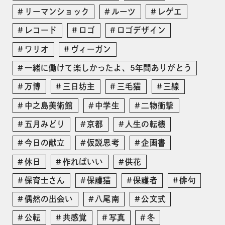
リーマンショック
ルーツ
レゲエ
レコード
ロゴ
ロゴデザイン
ワリオ
ヴィーガン
一緒に働けて楽しかったよ、5年間ありがとう
万博
三日坊主
三毛猫
三線
中之島美術館
中学生
二物衝撃
五月みどり
京都
人生の転機
今日の献立
仮説思考
企画書
休日
作ればいい
供花
保育士さん
保護猫
保護者
俳句
偶然の出会い
八尾南
公文式
公転
共感覚
写真
冬