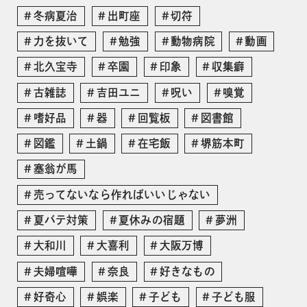
冬病夏治
出町座
切符
力を抜いて
勉強
動物病院
動画
北久宝寺
卒園
印象
収集癖
古雑誌
吉田ユニ
呪い
嗅覚
嗜好品
器
回覧板
図書館
図鑑
土鍋
在宅飯
堺筋本町
塞翁が馬
売ってないなら作ればいいじゃない
夏バテ対策
夏休みの宿題
夢洲
大和川
大喜利
大阪万博
夫婦喧嘩
奈良
好きなもの
好奇心
娯楽
子ども
子ども服