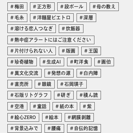
梅田
正方形
段ボール
母の教え
毛糸
洋麺屋ピエトロ
深層
溶ける恋人つなぎ
炊飯器
熱中症アラートにはご注意ください
片付けられない人
版画
王国
珍奇植物
生成AI
町洋食
画伯
異文化交流
発想の源
白内障
直売所
眼鏡
石岡瑛子
石版リトグラフ
研ぎ
積ん読
空港
童話
紙の本
紫
絵心ZERO
絵本
網膜剥離
背景込みで
腰痛
自伝的記憶