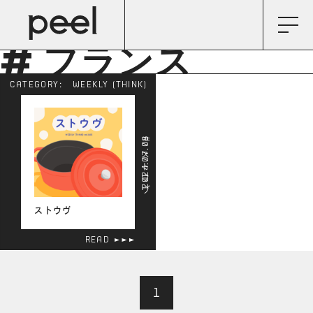
# フランス
CATEGORY:
WEEKLY (THINK)
2024.07.08
# ストウヴ
ストウヴ
READ
1