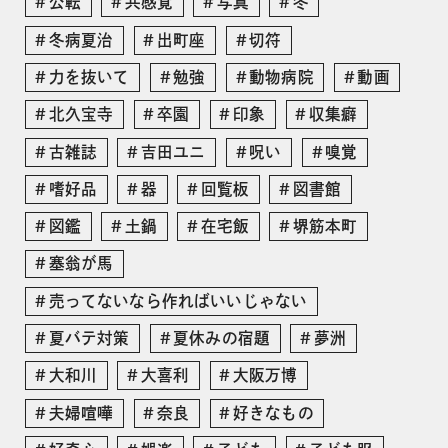
公転
共感覚
写真
冬
冬病夏治
出町座
切符
力を抜いて
勉強
動物病院
動画
北久宝寺
卒園
印象
収集癖
古雑誌
吉田ユニ
呪い
嗅覚
嗜好品
器
回覧板
図書館
図鑑
土鍋
在宅飯
堺筋本町
塞翁が馬
売ってないなら作ればいいじゃない
夏バテ対策
夏休みの宿題
夢洲
大和川
大喜利
大阪万博
夫婦喧嘩
奈良
好きなもの