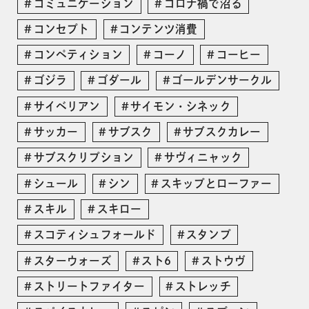
コミュニケーション
コロナ禍で沼る
コンセプト
コンテンツ消費
コンペティション
コーノ
コーヒー
ゴジラ
ゴダール
ゴールデンサークル
サイベリアン
サイモン・シネック
サッカー
サブスク
サブスクカレー
サブスクリプション
サヴィニャック
シュール
シン
スキップとローファー
スキル
スキロー
スコティシュフォールド
スタンプ
スターウォーズ
スト6
ストウヴ
ストリートファイター
ストレッチ