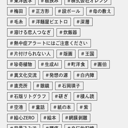
東洋医学
板挟み
株式会社オレンジ
梅田
正方形
段ボール
母の教え
毛糸
洋麺屋ピエトロ
深層
溶ける恋人つなぎ
炊飯器
熱中症アラートにはご注意ください
片付けられない人
版画
王国
珍奇植物
生成AI
町洋食
画伯
異文化交流
発想の源
白内障
直売所
眼鏡
石岡瑛子
石版リトグラフ
研ぎ
積ん読
空港
童話
紙の本
紫
絵心ZERO
絵本
網膜剥離