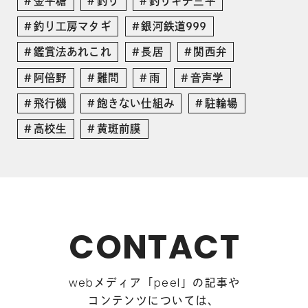
金平糖
釣り
釣りキチ三平
釣り工房マタギ
銀河鉄道999
鑑賞法あれこれ
長居
関西弁
阿倍野
難問
雨
音声学
飛行機
飽きない仕組み
駐輪場
高校生
黄斑前膜
CONTACT
メディア「
」の記事や
web
peel
コンテンツについては、