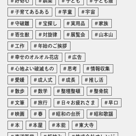
好奇心
娯楽
子ども
子ども服
子育てあるある
学童
宇宙
守破離
宝探し
実用品
家族
寄生獣
対旋律
展覧会
山本山
工作
年始のご挨拶
幸せのオルオル花店
広告
心地よい破滅もの
思考
情報収集
愛媛
成人式
成長
推し活
散歩
数学
整理整頓
整骨院
文筆
旅行
日々お疲れさま
早口
映画
春
昭和の台所
昭和歌謡
本
本屋
本能
東大寺