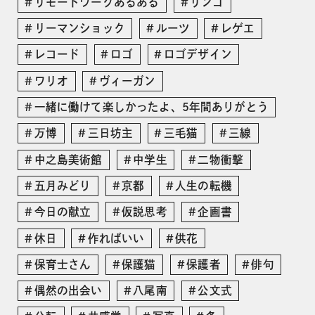
リモートワークあるある
リンゴ
リーマンショック
ルーツ
レゲエ
レコード
ロゴ
ロゴデザイン
ワリオ
ヴィーガン
一緒に働けて楽しかったよ、5年間ありがとう
万博
三日坊主
三毛猫
三線
中之島美術館
中学生
二物衝撃
五月みどり
京都
人生の転機
今日の献立
仮説思考
企画書
休日
作ればいい
供花
保育士さん
保護猫
保護者
俳句
偶然の出会い
八尾南
公文式