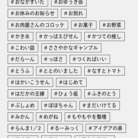
おなかすいた
おゆうぎ会
お休みのお知らせ
お別れ
お肉屋さんのコロッケ
お菓子
お野菜
かき氷
かっぱえびせん
かつての推し
こわい話
ささやかなギャンブル
だら〜ん
っぽさ
つくればいい
とうふ
ととのいました
なすとトマト
はかいこうせん
はじめて
はだかの王様
ひょう疽
ふきのとう
ぶしょめ
ぽぽちゃん
まだいけてる
みかん
めがね
もやもやを整理
らんま1／2
るーみっく
アイデアの泉