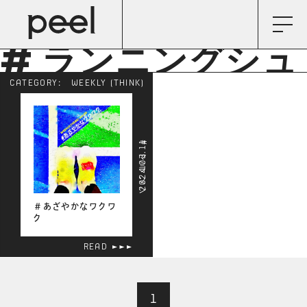
# ランニングシュ
CATEGORY:
WEEKLY (THINK)
ーズ
2024.03.11
# マラソン
＃あざやかなワクワ
ク
READ
1