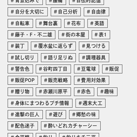
背景込みで
腰痛
自伝的記憶
自分を大切に
自己分析
自由律
自転車
舞台裏
花布
英語
藤子・F・不二雄
街の本屋
表1
装丁
覆水盆に返らず
見つける
試し切り
語り足りぬ
調理器具
警告色
谷町四丁目
豆電球
販促
販促POP
販売戦略
費用対効果
贈り物
赤瀬川原平
赤色
趣味
身体にまつわるプチ情報
週末大工
進撃の巨人
遊び
郷愁の味
配色迷子
酔いどれカチャーシー