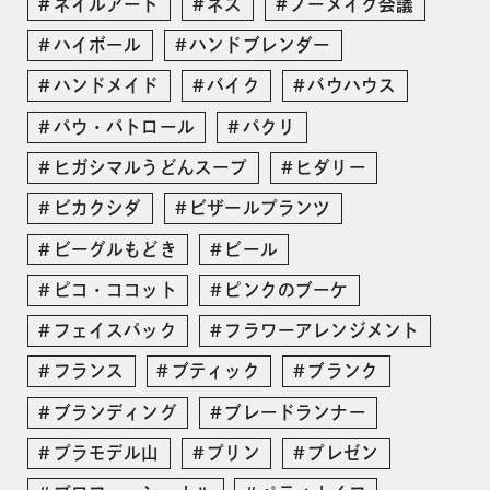
ネイルアート
ネス
ノーメイク会議
ハイボール
ハンドブレンダー
ハンドメイド
バイク
バウハウス
パウ・パトロール
パクリ
ヒガシマルうどんスープ
ヒダリー
ビカクシダ
ビザールプランツ
ビーグルもどき
ビール
ピコ・ココット
ピンクのブーケ
フェイスパック
フラワーアレンジメント
フランス
ブティック
ブランク
ブランディング
ブレードランナー
プラモデル山
プリン
プレゼン