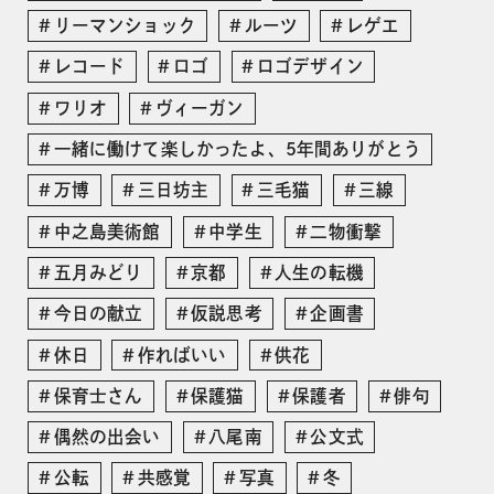
リーマンショック
ルーツ
レゲエ
レコード
ロゴ
ロゴデザイン
ワリオ
ヴィーガン
一緒に働けて楽しかったよ、5年間ありがとう
万博
三日坊主
三毛猫
三線
中之島美術館
中学生
二物衝撃
五月みどり
京都
人生の転機
今日の献立
仮説思考
企画書
休日
作ればいい
供花
保育士さん
保護猫
保護者
俳句
偶然の出会い
八尾南
公文式
公転
共感覚
写真
冬