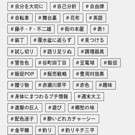
自分を大切に
自己分析
自由律
自転車
舞台裏
花布
英語
藤子・F・不二雄
街の本屋
表1
装丁
覆水盆に返らず
見つける
試し切り
語り足りぬ
調理器具
警告色
谷町四丁目
豆電球
販促
販促POP
販売戦略
費用対効果
贈り物
赤瀬川原平
赤色
趣味
身体にまつわるプチ情報
週末大工
進撃の巨人
遊び
郷愁の味
配色迷子
酔いどれカチャーシー
金平糖
釣り
釣りキチ三平