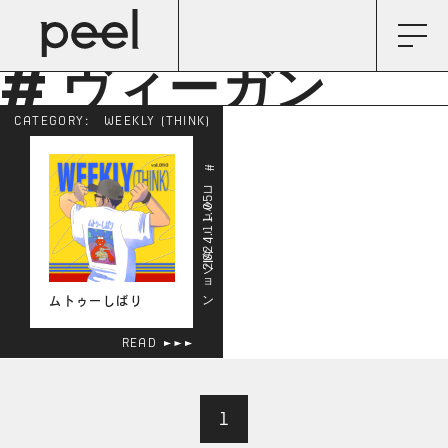
# ヴィーガン
CATEGORY:
WEEKLY (THINK)
# コミュニケーション
2024.11.05
ムトゥーしばり
READ
1