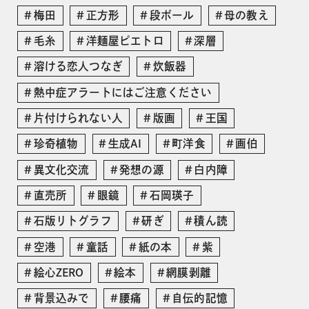
梅田
正方形
段ボール
母の教え
毛糸
洋麺屋ピエトロ
深層
溶ける恋人つなぎ
炊飯器
熱中症アラートにはご注意ください
片付けられない人
版画
王国
珍奇植物
生成AI
町洋食
画伯
異文化交流
発想の源
白内障
直売所
眼鏡
石岡瑛子
石版リトグラフ
研ぎ
積ん読
空港
童話
紙の本
紫
絵心ZERO
絵本
網膜剥離
背景込みで
腰痛
自伝的記憶