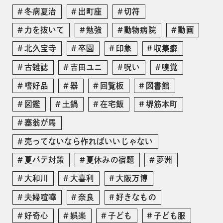
冬病夏治
出町座
切符
力を抜いて
勉強
動物病院
動画
北久宝寺
卒園
印象
収集癖
古雑誌
吉田ユニ
呪い
嗅覚
嗜好品
器
回覧板
図書館
図鑑
土鍋
在宅飯
堺筋本町
塞翁が馬
売ってないなら作ればいいじゃない
夏バテ対策
夏休みの宿題
夢洲
大和川
大喜利
大阪万博
夫婦喧嘩
奈良
好きなもの
好奇心
娯楽
子ども
子ども服