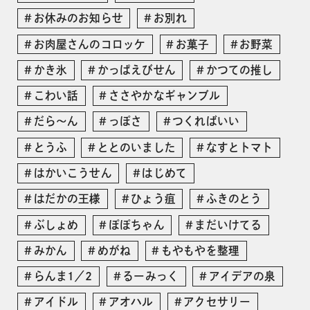
お休みのお知らせ
お別れ
お肉屋さんのコロッケ
お菓子
お野菜
かき氷
かっぱえびせん
かつての推し
こわい話
ささやかなギャンブル
だら〜ん
っぽさ
つくればいい
とうふ
ととのいました
なすとトマト
はかいこうせん
はじめて
はだかの王様
ひょう疽
ふきのとう
ぶしょめ
ぽぽちゃん
まだいけてる
みかん
めがね
もやもやを整理
らんま1／2
るーみっく
アイデアの泉
アイドル
アオハル
アクセサリー