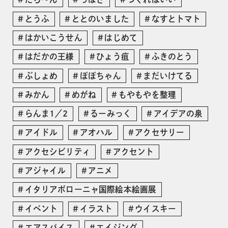
とうふ
ととのいました
なすとトマト
はかいこうせん
はじめて
はだかの王様
ひょう疽
ふきのとう
ぶしょめ
ぽぽちゃん
まだいけてる
みかん
めがね
もやもやを整理
らんま1／2
るーみっく
アイデアの泉
アイドル
アオハル
アクセサリー
アクセシビリティ
アクセント
アジャイル
アニメ
イタリアボローニャ国際絵本絵画展
イベント
イラスト
ウイスキー
エアスパイス
エイジング