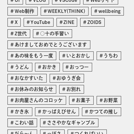
Web制作
WEEKLY(THINK)
wellbeing
X
YouTube
ZINE
ZOIDS
Z世代
○十の手習い
あけましておめでとうございます
あの味をもう一度
いとおかし
うちわ
うどん
おかき
おっつー
おなかすいた
おゆうぎ会
お休みのお知らせ
お別れ
お肉屋さんのコロッケ
お菓子
お野菜
かき氷
かっぱえびせん
かつての推し
こわい話
ささやかなギャンブル
だら〜ん
っぽさ
つくればいい