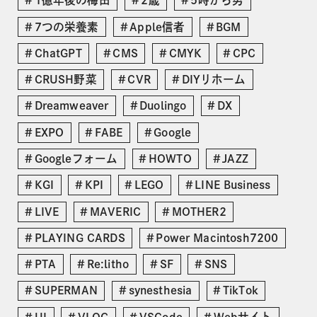
1億年後の梅田
2歳
5時から男
7つの栄養素
Apple信者
BGM
ChatGPT
CMS
CMYK
CPC
CRUSH野菜
CVR
DIYリホーム
Dreamweaver
Duolingo
DX
EXPO
FABE
Google
Googleフォーム
HOWTO
JAZZ
KGI
KPI
LEGO
LINE Business
LIVE
MAVERIC
MOTHER2
PLAYING CARDS
Power Macintosh7200
PTA
Re:litho
SF
SNS
SUPERMAN
synesthesia
TikTok
UI
VLOG
VSCode
Webサイト