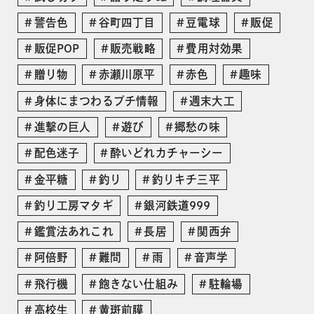
警告色
谷町四丁目
豆電球
販促
販促POP
販売戦略
費用対効果
贈り物
赤瀬川原平
赤色
趣味
身体にまつわるプチ情報
週末大工
進撃の巨人
遊び
郷愁の味
配色迷子
酔いどれカチャーシー
金平糖
釣り
釣りキチ三平
釣り工房マタギ
銀河鉄道999
鑑賞法あれこれ
長居
関西弁
阿倍野
難問
雨
音声学
飛行機
飽きない仕組み
駐輪場
高校生
黄斑前膜