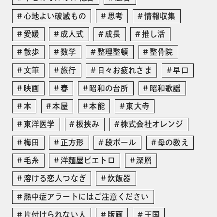
心地よい破滅もの
思考
情報収集
愛媛
成人式
成長
推し活
散歩
数学
整理整頓
整骨院
文筆
旅行
日々お疲れさま
早口
映画
春
昭和の台所
昭和歌謡
本
本屋
本能
東大寺
東洋医学
板挟み
株式会社オレンジ
梅田
正方形
段ボール
母の教え
毛糸
洋麺屋ピエトロ
深層
溶ける恋人つなぎ
炊飯器
熱中症アラートにはご注意ください
片付けられない人
版画
王国