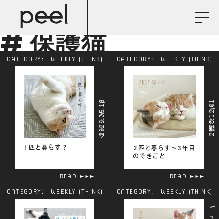
# 保護猫
CATEGORY:
WEEKLY (THINK)
CATEGORY:
WEEKLY (THINK)
2026.05.18
2025.12.01
# キジトラ
# お別れ
1匹と暮らす？
2匹と暮らす〜3年目
のできごと
READ
READ
CATEGORY:
WEEKLY (THINK)
CATEGORY:
WEEKLY (THINK)