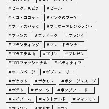
ビーグルもどき
ビール
ピコ・ココット
ピンクのブーケ
フェイスパック
フラワーアレンジメント
フランス
ブティック
ブランク
ブランディング
ブレードランナー
プラモデル山
プリン
プレゼン
プロフェッショナル
ペティナイフ
ホームページ
ボブ・マーリー
ポケット
ポケモン
ポタージュスープ
ポテト
ポンコツ
ポンプフューリー
マイブーム
マクドナルド
ママレモン
マラソン
マリオ
マ？