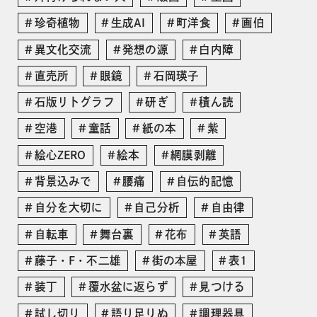
珍奇植物
生成AI
町洋食
画伯
異文化交流
発想の源
白内障
直売所
眼鏡
石岡瑛子
石版リトグラフ
研ぎ
積ん読
空港
童話
紙の本
紫
絵心ZERO
絵本
網膜剥離
背景込みで
腰痛
自伝的記憶
自分を大切に
自己分析
自由律
自転車
舞台裏
花布
英語
藤子・F・不二雄
街の本屋
表1
装丁
覆水盆に返らず
見つける
試し切り
語り足りぬ
調理器具