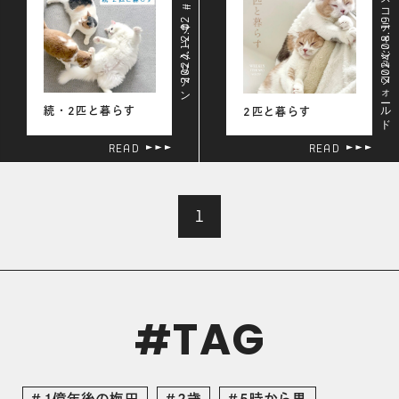
# スコティシュフォールド
# サイベリアン
2024.12.02
2024.08.19
続・2匹と暮らす
2匹と暮らす
READ
READ
1
TAG
#