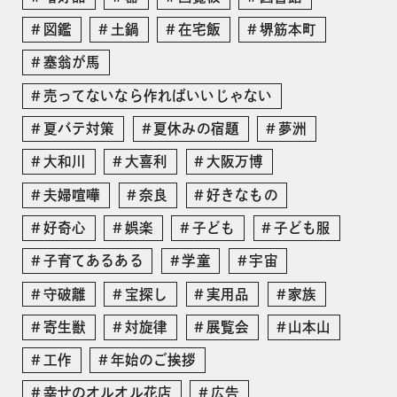
図鑑
土鍋
在宅飯
堺筋本町
塞翁が馬
売ってないなら作ればいいじゃない
夏バテ対策
夏休みの宿題
夢洲
大和川
大喜利
大阪万博
夫婦喧嘩
奈良
好きなもの
好奇心
娯楽
子ども
子ども服
子育てあるある
学童
宇宙
守破離
宝探し
実用品
家族
寄生獣
対旋律
展覧会
山本山
工作
年始のご挨拶
幸せのオルオル花店
広告