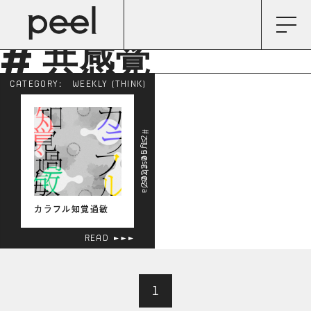
# 共感覚
CATEGORY:
WEEKLY (THINK)
# synesthesia
2023.05.12
カラフル知覚過敏
READ
1