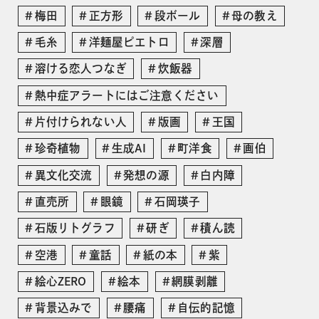
梅田
正方形
段ボール
母の教え
毛糸
洋麺屋ピエトロ
深層
溶ける恋人つなぎ
炊飯器
熱中症アラートにはご注意ください
片付けられない人
版画
王国
珍奇植物
生成AI
町洋食
画伯
異文化交流
発想の源
白内障
直売所
眼鏡
石岡瑛子
石版リトグラフ
研ぎ
積ん読
空港
童話
紙の本
紫
絵心ZERO
絵本
網膜剥離
背景込みで
腰痛
自伝的記憶