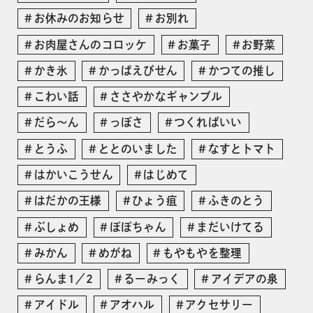
お休みのお知らせ
お別れ
お肉屋さんのコロッケ
お菓子
お野菜
かき氷
かっぱえびせん
かつての推し
こわい話
ささやかなギャンブル
だら〜ん
っぽさ
つくればいい
とうふ
ととのいました
なすとトマト
はかいこうせん
はじめて
はだかの王様
ひょう疽
ふきのとう
ぶしょめ
ぽぽちゃん
まだいけてる
みかん
めがね
もやもやを整理
らんま1／2
るーみっく
アイデアの泉
アイドル
アオハル
アクセサリー