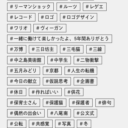
リーマンショック
ルーツ
レゲエ
レコード
ロゴ
ロゴデザイン
ワリオ
ヴィーガン
一緒に働けて楽しかったよ、5年間ありがとう
万博
三日坊主
三毛猫
三線
中之島美術館
中学生
二物衝撃
五月みどり
京都
人生の転機
今日の献立
仮説思考
企画書
休日
作ればいい
供花
保育士さん
保護猫
保護者
俳句
偶然の出会い
八尾南
公文式
公転
共感覚
写真
冬