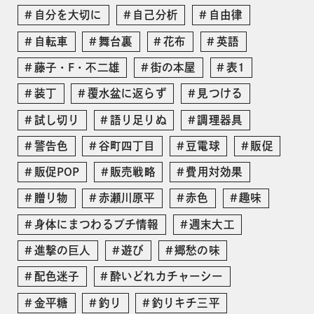
自分を大切に
自己分析
自由律
自転車
舞台裏
花布
英語
藤子・F・不二雄
街の本屋
表1
装丁
覆水盆に返らず
見つける
試し切り
語り足りぬ
調理器具
警告色
谷町四丁目
豆電球
販促
販促POP
販売戦略
費用対効果
贈り物
赤瀬川原平
赤色
趣味
身体にまつわるプチ情報
週末大工
進撃の巨人
遊び
郷愁の味
配色迷子
酔いどれカチャーシー
金平糖
釣り
釣りキチ三平