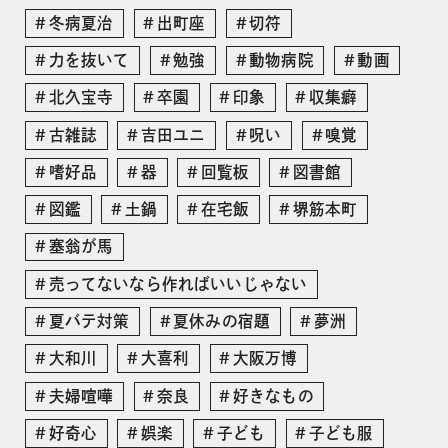
冬病夏治
出町座
切符
力を抜いて
勉強
動物病院
動画
北久宝寺
卒園
印象
収集癖
古雑誌
吉田ユニ
呪い
嗅覚
嗜好品
器
回覧板
図書館
図鑑
土鍋
在宅飯
堺筋本町
塞翁が馬
売ってないなら作ればいいじゃない
夏バテ対策
夏休みの宿題
夢洲
大和川
大喜利
大阪万博
夫婦喧嘩
奈良
好きなもの
好奇心
娯楽
子ども
子ども服