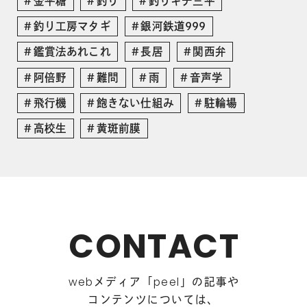
金平糖
釣り
釣りキチ三平
釣り工房マタギ
銀河鉄道999
鑑賞法あれこれ
長居
関西弁
阿倍野
難問
雨
音声学
飛行機
飽きない仕組み
駐輪場
高校生
黄斑前膜
CONTACT
メディア「
」の記事や
web
peel
コンテンツについては、