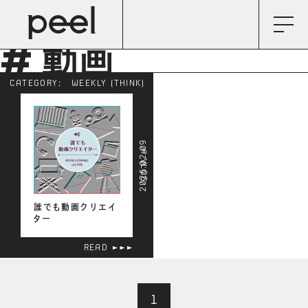
# 動画
CATEGORY:
WEEKLY (THINK)
2026.02.09
# VLOG
誰でも動画クリエイ
ター
READ
1