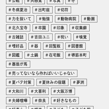
公転
共感覚
写真
冬
冬病夏治
出町座
切符
力を抜いて
勉強
動物病院
動画
北久宝寺
卒園
印象
収集癖
古雑誌
吉田ユニ
呪い
嗅覚
嗜好品
器
回覧板
図書館
図鑑
土鍋
在宅飯
堺筋本町
塞翁が馬
売ってないなら作ればいいじゃない
夏バテ対策
夏休みの宿題
夢洲
大和川
大喜利
大阪万博
夫婦喧嘩
奈良
好きなもの