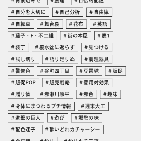
背景込みで
腰痛
自伝的記憶
自分を大切に
自己分析
自由律
自転車
舞台裏
花布
英語
藤子・F・不二雄
街の本屋
表1
装丁
覆水盆に返らず
見つける
試し切り
語り足りぬ
調理器具
警告色
谷町四丁目
豆電球
販促
販促POP
販売戦略
費用対効果
贈り物
赤瀬川原平
赤色
趣味
身体にまつわるプチ情報
週末大工
進撃の巨人
遊び
郷愁の味
配色迷子
酔いどれカチャーシー