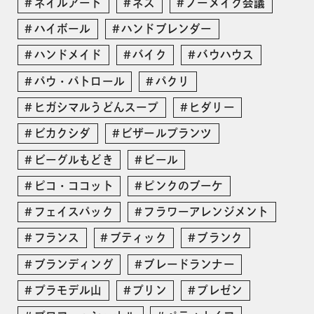
ネイルアート
ネス
ノーメイク会議
ハイボール
ハンドブレンダー
ハンドメイド
バイク
バウハウス
パウ・パトロール
パクリ
ヒガシマルうどんスープ
ヒダリー
ビカクシダ
ビザールプランツ
ビーグルもどき
ビール
ピコ・ココット
ピンクのブーケ
フェイスパック
フラワーアレンジメント
フランス
ブティック
ブランク
ブランディング
ブレードランナー
プラモデル山
プリン
プレゼン