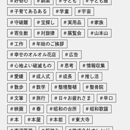
好奇心
娯楽
子ども
子ども服
子育てあるある
学童
宇宙
守破離
宝探し
実用品
家族
寄生獣
対旋律
展覧会
山本山
工作
年始のご挨拶
幸せのオルオル花店
広告
心地よい破滅もの
思考
情報収集
愛媛
成人式
成長
推し活
散歩
数学
整理整頓
整骨院
文筆
旅行
日々お疲れさま
早口
映画
春
昭和の台所
昭和歌謡
本
本屋
本能
東大寺