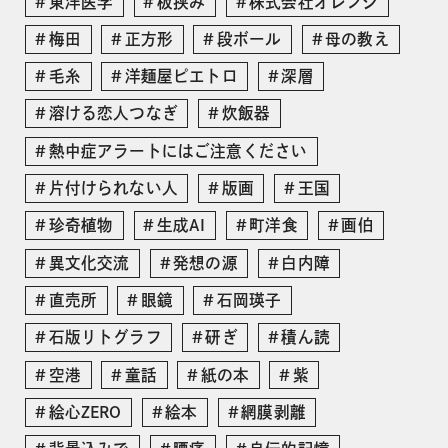
東洋医学
板挟み
株式会社オレンジ
梅田
正方形
段ボール
母の教え
毛糸
洋麺屋ピエトロ
深層
溶ける恋人つなぎ
炊飯器
熱中症アラートにはご注意ください
片付けられない人
版画
王国
珍奇植物
生成AI
町洋食
画伯
異文化交流
発想の源
白内障
直売所
眼鏡
石岡瑛子
石版リトグラフ
研ぎ
積ん読
空港
童話
紙の本
紫
絵心ZERO
絵本
網膜剥離