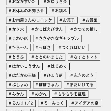
おなかすいた
おゆうぎ会
お休みのお知らせ
お別れ
お肉屋さんのコロッケ
お菓子
お野菜
かき氷
かっぱえびせん
かつての推し
こわい話
ささやかなギャンブル
だら〜ん
っぽさ
つくればいい
とうふ
ととのいました
なすとトマト
はかいこうせん
はじめて
はだかの王様
ひょう疽
ふきのとう
ぶしょめ
ぽぽちゃん
まだいけてる
みかん
めがね
もやもやを整理
らんま1／2
るーみっく
アイデアの泉