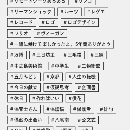
リモートワークあるある
リンゴ
リーマンショック
ルーツ
レゲエ
レコード
ロゴ
ロゴデザイン
ワリオ
ヴィーガン
一緒に働けて楽しかったよ、5年間ありがとう
万博
三日坊主
三毛猫
三線
中之島美術館
中学生
二物衝撃
五月みどり
京都
人生の転機
今日の献立
仮説思考
企画書
休日
作ればいい
供花
保育士さん
保護猫
保護者
俳句
偶然の出会い
八尾南
公文式