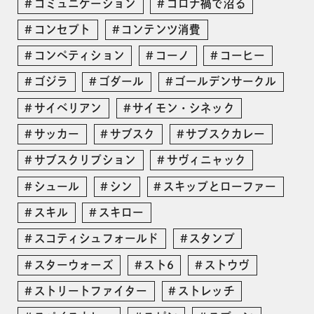
コミュニケーション
コロナ禍で沼る
コンセプト
コンテンツ消費
コンペティション
コーノ
コーヒー
ゴジラ
ゴダール
ゴールデンサークル
サイベリアン
サイモン・シネック
サッカー
サブスク
サブスクカレー
サブスクリプション
サヴィニャック
シュール
シン
スキップとローファー
スキル
スキロー
スコティシュフォールド
スタンプ
スターウォーズ
スト6
ストウヴ
ストリートファイター
ストレッチ