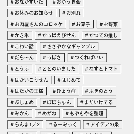
おなかすいた
おゆうぎ会
お休みのお知らせ
お別れ
お肉屋さんのコロッケ
お菓子
お野菜
かき氷
かっぱえびせん
かつての推し
こわい話
ささやかなギャンブル
だら〜ん
っぽさ
つくればいい
とうふ
ととのいました
なすとトマト
はかいこうせん
はじめて
はだかの王様
ひょう疽
ふきのとう
ぶしょめ
ぽぽちゃん
まだいけてる
みかん
めがね
もやもやを整理
らんま1／2
るーみっく
アイデアの泉