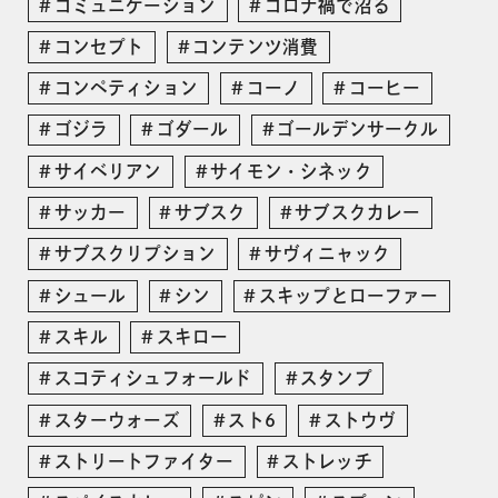
コミュニケーション
コロナ禍で沼る
コンセプト
コンテンツ消費
コンペティション
コーノ
コーヒー
ゴジラ
ゴダール
ゴールデンサークル
サイベリアン
サイモン・シネック
サッカー
サブスク
サブスクカレー
サブスクリプション
サヴィニャック
シュール
シン
スキップとローファー
スキル
スキロー
スコティシュフォールド
スタンプ
スターウォーズ
スト6
ストウヴ
ストリートファイター
ストレッチ