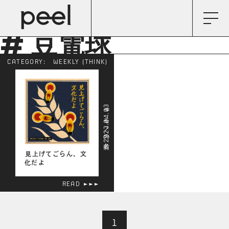
# 豆電球
CATEGORY:
WEEKLY (THINK)
2023.04.03
# モノの名前
見上げてごらん、文
化だよ
READ
1