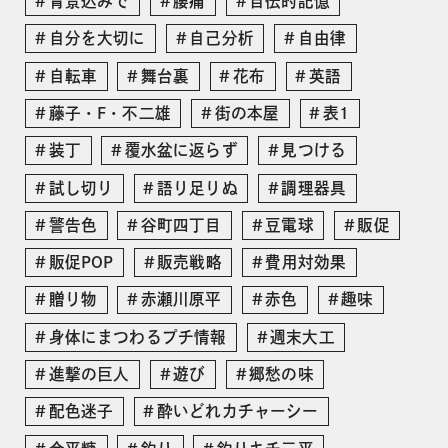
背景込みで
腰痛
自伝的記憶
自分を大切に
自己分析
自由律
自転車
舞台裏
花布
英語
藤子・F・不二雄
街の本屋
表1
装丁
覆水盆に返らず
見つける
試し切り
語り足りぬ
調理器具
警告色
谷町四丁目
豆電球
販促
販促POP
販売戦略
費用対効果
贈り物
赤瀬川原平
赤色
趣味
身体にまつわるプチ情報
週末大工
進撃の巨人
遊び
郷愁の味
配色迷子
酔いどれカチャーシー