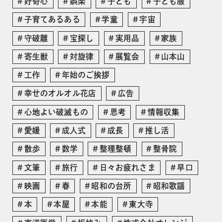
好奇心
娯楽
子ども
子ども服
子育てあるある
学童
宇宙
守破離
宝探し
実用品
家族
寄生獣
対旋律
展覧会
山本山
工作
年始のご挨拶
幸せのオルオル花店
広告
心地よい破滅もの
思考
情報収集
愛媛
成人式
成長
推し活
散歩
数学
整理整頓
整骨院
文筆
旅行
日々お疲れさま
早口
映画
春
昭和の台所
昭和歌謡
本
本屋
本能
東大寺