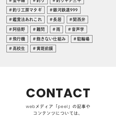
金平糖
釣り
釣りキチ三平
釣り工房マタギ
銀河鉄道999
鑑賞法あれこれ
長居
関西弁
阿倍野
難問
雨
音声学
飛行機
飽きない仕組み
駐輪場
高校生
黄斑前膜
CONTACT
メディア「
」の記事や
web
peel
コンテンツについては、