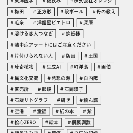
東洋医学
板挟み
株式会社オレンジ
梅田
正方形
段ボール
母の教え
毛糸
洋麺屋ピエトロ
深層
溶ける恋人つなぎ
炊飯器
熱中症アラートにはご注意ください
片付けられない人
版画
王国
珍奇植物
生成AI
町洋食
画伯
異文化交流
発想の源
白内障
直売所
眼鏡
石岡瑛子
石版リトグラフ
研ぎ
積ん読
空港
童話
紙の本
紫
絵心ZERO
絵本
網膜剥離