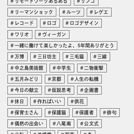
リモートワークあるある
リンゴ
リーマンショック
ルーツ
レゲエ
レコード
ロゴ
ロゴデザイン
ワリオ
ヴィーガン
一緒に働けて楽しかったよ、5年間ありがとう
万博
三日坊主
三毛猫
三線
中之島美術館
中学生
二物衝撃
五月みどり
京都
人生の転機
今日の献立
仮説思考
企画書
休日
作ればいい
供花
保育士さん
保護猫
保護者
俳句
偶然の出会い
八尾南
公文式