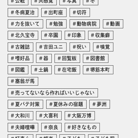
公転
共感覚
写真
冬
冬病夏治
出町座
切符
力を抜いて
勉強
動物病院
動画
北久宝寺
卒園
印象
収集癖
古雑誌
吉田ユニ
呪い
嗅覚
嗜好品
器
回覧板
図書館
図鑑
土鍋
在宅飯
堺筋本町
塞翁が馬
売ってないなら作ればいいじゃない
夏バテ対策
夏休みの宿題
夢洲
大和川
大喜利
大阪万博
夫婦喧嘩
奈良
好きなもの