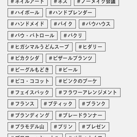
ネイルアート
ネス
ノーメイク会議
ハイボール
ハンドブレンダー
ハンドメイド
バイク
バウハウス
パウ・パトロール
パクリ
ヒガシマルうどんスープ
ヒダリー
ビカクシダ
ビザールプランツ
ビーグルもどき
ビール
ピコ・ココット
ピンクのブーケ
フェイスパック
フラワーアレンジメント
フランス
ブティック
ブランク
ブランディング
ブレードランナー
プラモデル山
プリン
プレゼン