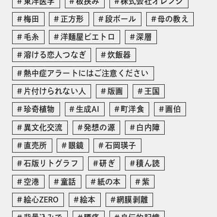
東洋医学
板挟み
株式会社オレンジ
梅田
正方形
段ボール
母の教え
毛糸
洋麺屋ピエトロ
深層
溶ける恋人つなぎ
炊飯器
熱中症アラートにはご注意ください
片付けられない人
版画
王国
珍奇植物
生成AI
町洋食
画伯
異文化交流
発想の源
白内障
直売所
眼鏡
石岡瑛子
石版リトグラフ
研ぎ
積ん読
空港
童話
紙の本
紫
絵心ZERO
絵本
網膜剥離