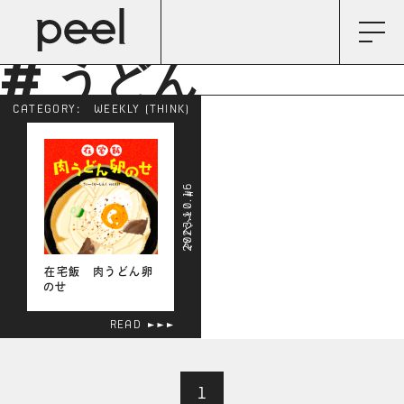
# うどん
CATEGORY:
WEEKLY (THINK)
2023.10.16
# うどん
在宅飯 肉うどん卵
のせ
READ
1