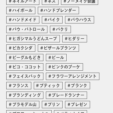
ネイルアート
ネス
ノーメイク会議
ハイボール
ハンドブレンダー
ハンドメイド
バイク
バウハウス
パウ・パトロール
パクリ
ヒガシマルうどんスープ
ヒダリー
ビカクシダ
ビザールプランツ
ビーグルもどき
ビール
ピコ・ココット
ピンクのブーケ
フェイスパック
フラワーアレンジメント
フランス
ブティック
ブランク
ブランディング
ブレードランナー
プラモデル山
プリン
プレゼン