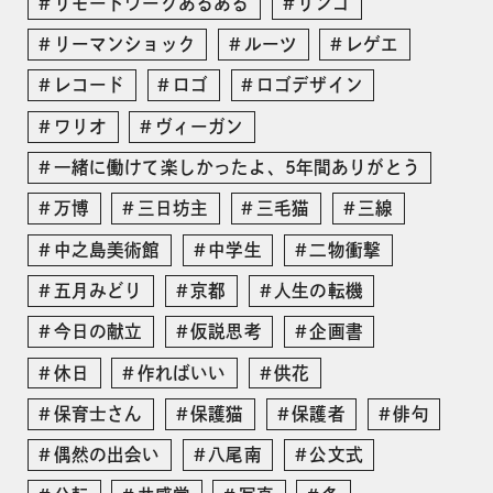
リモートワークあるある
リンゴ
リーマンショック
ルーツ
レゲエ
レコード
ロゴ
ロゴデザイン
ワリオ
ヴィーガン
一緒に働けて楽しかったよ、5年間ありがとう
万博
三日坊主
三毛猫
三線
中之島美術館
中学生
二物衝撃
五月みどり
京都
人生の転機
今日の献立
仮説思考
企画書
休日
作ればいい
供花
保育士さん
保護猫
保護者
俳句
偶然の出会い
八尾南
公文式