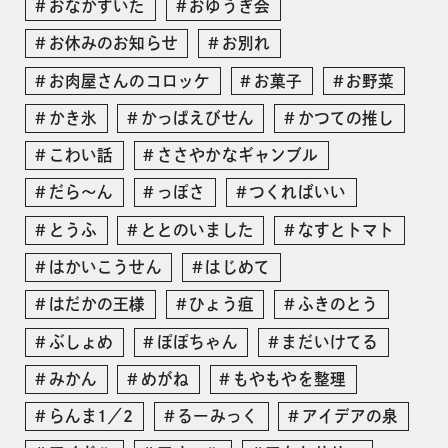
おなかすいた
おゆうぎ会
お休みのお知らせ
お別れ
お肉屋さんのコロッケ
お菓子
お野菜
かき氷
かっぱえびせん
かつての推し
こわい話
ささやかなギャンブル
だら〜ん
っぽさ
つくればいい
とうふ
ととのいました
なすとトマト
はかいこうせん
はじめて
はだかの王様
ひょう疽
ふきのとう
ぶしょめ
ぽぽちゃん
まだいけてる
みかん
めがね
もやもやを整理
らんま1／2
るーみっく
アイデアの泉