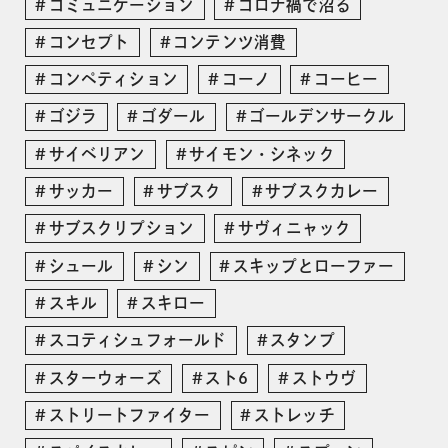
コミュニケーション
コロナ禍で沼る
コンセプト
コンテンツ消費
コンペティション
コーノ
コーヒー
ゴジラ
ゴダール
ゴールデンサークル
サイベリアン
サイモン・シネック
サッカー
サブスク
サブスクカレー
サブスクリプション
サヴィニャック
シュール
シン
スキップとローファー
スキル
スキロー
スコティシュフォールド
スタンプ
スターウォーズ
スト6
ストウヴ
ストリートファイター
ストレッチ