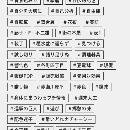
背景込みで
腰痛
自伝的記憶
自分を大切に
自己分析
自由律
自転車
舞台裏
花布
英語
藤子・F・不二雄
街の本屋
表1
装丁
覆水盆に返らず
見つける
試し切り
語り足りぬ
調理器具
警告色
谷町四丁目
豆電球
販促
販促POP
販売戦略
費用対効果
贈り物
赤瀬川原平
赤色
趣味
身体にまつわるプチ情報
週末大工
進撃の巨人
遊び
郷愁の味
配色迷子
酔いどれカチャーシー