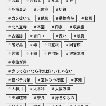
公転
共感覚
写真
冬
冬病夏治
出町座
切符
力を抜いて
勉強
動物病院
動画
北久宝寺
卒園
印象
収集癖
古雑誌
吉田ユニ
呪い
嗅覚
嗜好品
器
回覧板
図書館
図鑑
土鍋
在宅飯
堺筋本町
塞翁が馬
売ってないなら作ればいいじゃない
夏バテ対策
夏休みの宿題
夢洲
大和川
大喜利
大阪万博
夫婦喧嘩
奈良
好きなもの