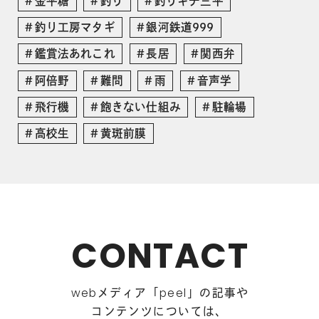
金平糖
釣り
釣りキチ三平
釣り工房マタギ
銀河鉄道999
鑑賞法あれこれ
長居
関西弁
阿倍野
難問
雨
音声学
飛行機
飽きない仕組み
駐輪場
高校生
黄斑前膜
CONTACT
メディア「
」の記事や
web
peel
コンテンツについては、