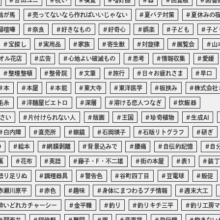
吉田ユニ
呪い
嗅覚
嗜好品
器
回覧板
図書
翁が馬
売ってないなら作ればいいじゃない
夏バテ対策
夏休みの
婦喧嘩
奈良
好きなもの
好奇心
娯楽
子ども
子ど
宝探し
実用品
家族
寄生獣
対旋律
展覧会
山
オル花店
広告
心地よい破滅もの
思考
情報収集
愛媛
整理整頓
整骨院
文筆
旅行
日々お疲れさま
早口
本
本屋
本能
東大寺
東洋医学
板挟み
株式会社
毛糸
洋麺屋ピエトロ
深層
溶ける恋人つなぎ
炊飯器
さい
片付けられない人
版画
王国
珍奇植物
生成AI
白内障
直売所
眼鏡
石岡瑛子
石版リトグラフ
研ぎ
O
絵本
網膜剥離
背景込みで
腰痛
自伝的記憶
自
裏
花布
英語
藤子・F・不二雄
街の本屋
表1
装丁
語り足りぬ
調理器具
警告色
谷町四丁目
豆電球
販促
赤瀬川原平
赤色
趣味
身体にまつわるプチ情報
週末大工
酔いどれカチャーシー
金平糖
釣り
釣りキチ三平
釣り工房
関西弁
阿倍野
難問
雨
音声学
飛行機
飽きない