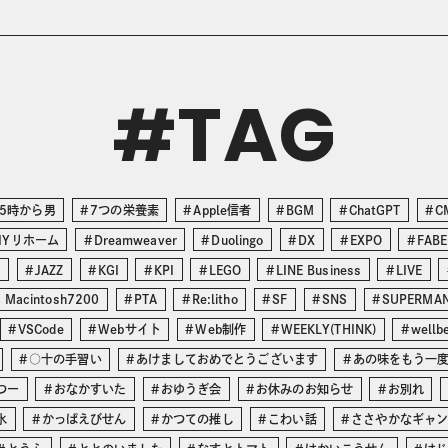
TAG
#
5時から男
7つの栄養素
Apple信者
BGM
ChatGPT
C
IYリホーム
Dreamweaver
Duolingo
DX
EXPO
FABE
O
JAZZ
KGI
KPI
LEGO
LINE Business
LIVE
 Macintosh7200
PTA
Re:litho
SF
SNS
SUPERMA
VSCode
Webサイト
Web制作
WEEKLY(THINK)
wellb
○十の手習い
あけましておめでとうございます
あの味をもう一
つー
おなかすいた
おゆうぎ会
お休みのお知らせ
お別れ
氷
かっぱえびせん
かつての推し
こわい話
ささやかなギャ