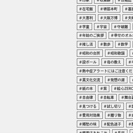
印象
収集癖
古雑誌
在宅飯
堺筋本町
塞
大喜利
大阪万博
夫
学童
宇宙
守破離
年始のご挨拶
幸せのオル
推し活
散歩
数学
昭和の台所
昭和歌謡
段ボール
母の教え
熱中症アラートにはご注意くだ
異文化交流
発想の源
紙の本
紫
絵心ZER
自由律
自転車
舞台
見つける
試し切り
費用対効果
贈り物
郷愁の味
配色迷子
鑑賞法あれこれ
長居