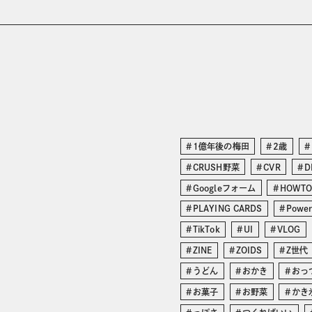
1億年後の梅田
2歳
CRUSH野菜
CVR
D
Googleフォーム
HOWT
PLAYING CARDS
Power
TikTok
UI
VLOG
ZINE
ZOIDS
Z世代
うどん
おかき
おっ
お菓子
お野菜
かき