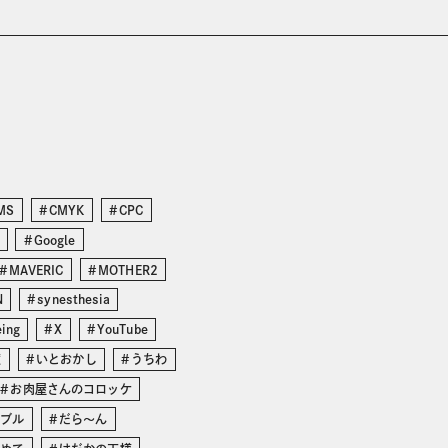
MS
CMYK
CPC
Google
MAVERIC
MOTHER2
N
synesthesia
eing
X
YouTube
度
いとおかし
うちわ
お肉屋さんのコロッケ
ンブル
だら〜ん