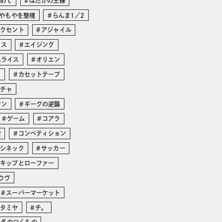
じめて
はだかの王様
やもやを整理
らんま1／2
アクセント
アジャイル
イス
エイジング
ムライス
オリエン
リ
カセットテープ
ガチャ
マン
ギーグの逆襲
ゲーム
コアラ
費
コンペティション
・シネック
サッカー
スキップとローファー
ウヴ
スーパーマーケット
タミヤ
チ。