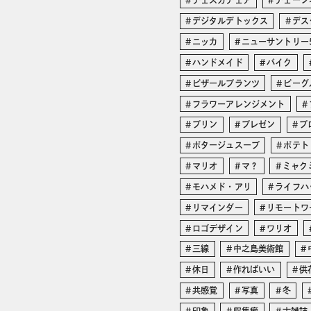
チェスカチェア
チェーン
デジタルデトックス
デス
ニッカ
ニューサントリー
ハンドメイド
バイク
ビザールプランツ
ビーグ
フラワーアレンジメント
プリン
プレゼン
プ
ポタージュスープ
ポテト
マリオ
マ？
ミャク
モハメド・アリ
ライフハ
リマインダー
リモートワ
ロゴデザイン
ワリオ
三線
中之島美術館
休日
作ればいい
供
共感覚
写真
冬