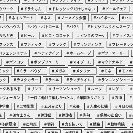
ネックレス
チョベリバ
チラシデザイン
デザイン
デザイン
クワーク
ドラえもん
ドレッシングだけじゃない
ドールチェア
5
ネイルアート
ネス
ノーメイク会議
ハイボール
ハン
バウハウス
パウ・パトロール
パクリ
ヒガシマルうどんスープ
ルもどき
ビール
ピコ・ココット
ピンクのブーケ
フェイス
フランス
ブティック
ブランク
ブランディング
ブレードラ
ロフェッショナル
ペティナイフ
ホームページ
ボブ・マーリー
ポンコツ
ポンプフューリー
マイブーム
マクドナルド
ミャク
ミラーパウダー
メガネ
メタファー
モネ
モノの
ック
ラスタカラー
ラベル
ランチタイム
ランニングシュー
ークあるある
リンゴ
リーマンショック
ルーツ
レゲエ
ヴィーガン
一緒に働けて楽しかったよ、5年間ありがとう
万博
中学生
二物衝撃
五月みどり
京都
人生の転機
今日の献
花
保育士さん
保護猫
保護者
俳句
偶然の出会い
冬病夏治
出町座
切符
力を抜いて
勉強
動物病院