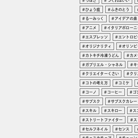
っぽさ
つくればいい
ひょう疽
ふきのとう
るーみっく
アイデアの泉
アニメ
イタリアボローニ
エスプレッソ
エントロピ
オリジナリティ
オリンピ
カトキチ冷凍うどん
カメ
ガブリエル・シャネル
キ
クリエイターくさい
クリ
コトの考え方
コミケ
コーノ
コーヒー
ゴ
サブスク
サブスクカレー
スキル
スキロー
ス
ストリートファイター
ス
セルフネイル
センス