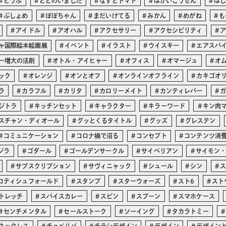
とうふ
ととのいました
なすとトマト
はかいこうせん
は
ぶしょめ
ぽぽちゃん
まだいけてる
みかん
めがね
も
アイドル
アオハル
アクセサリー
アクセシビリティ
ャ国際絵本絵画展
イベント
イラスト
ウイスキー
エアスパ
ー増大の法則
オトル・アイヒャー
オフィス
オマージュ
オ
ック
オレンジ
オンとオフ
オンラインオフライン
カキゴオ
ラ
カラフル
カリタ
カロリーメイト
カンティレバー
ジトラ
キッチンセット
キャラクター
キラーワード
キン肉
スチャン・ディオール
グッとくるタイトル
グッズ
グレステン
コミュニケーション
コロナ禍で沼る
コンセプト
コンテンツ消
ジラ
ゴダール
ゴールデンサークル
サイベリアン
サイモン
サブスクリプション
サヴィニャック
シュール
シン
コティシュフォールド
スタンプ
スターウォーズ
スト6
スト
トレッチ
スパイスカレー
スピン
スプーン
スマホケース
センチメンタル
セールストーク
ソーイング
タカラトミー