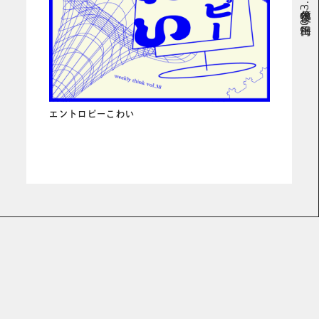
# 1億年後の梅田
エントロピーこわい
READ