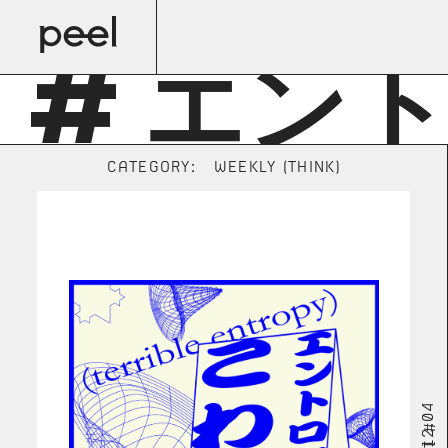
# エン
CATEGORY:
WEEKLY (THINK)
2023.12.04