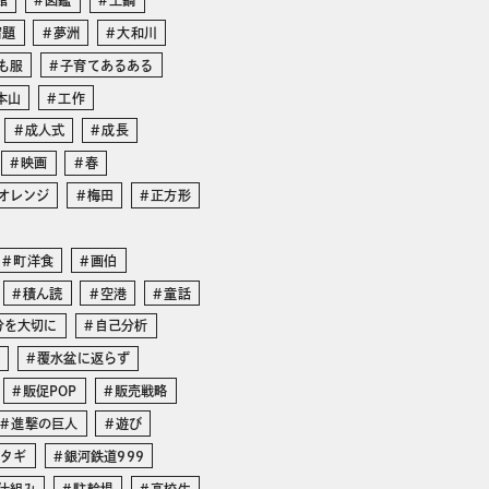
館
図鑑
土鍋
宿題
夢洲
大和川
も服
子育てあるある
本山
工作
成人式
成長
映画
春
オレンジ
梅田
正方形
町洋食
画伯
積ん読
空港
童話
分を大切に
自己分析
覆水盆に返らず
販促POP
販売戦略
進撃の巨人
遊び
マタギ
銀河鉄道999
仕組み
駐輪場
高校生