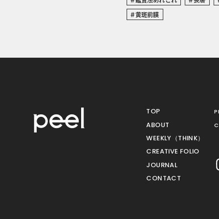
黄斑前膜
TOP
P
ABOUT
C
WEEKLY（THINK）
CREATIVE FOLIO
JOURNAL
CONTACT