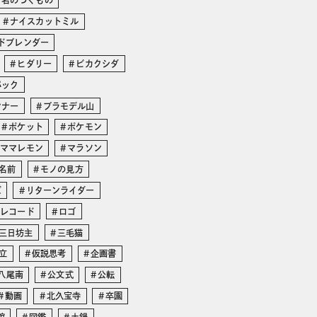
と名のつくもの
ナイスカットミル
ドブレンダー
ヒダリー
ビカクシダ
パック
ンナー
プラモデル山
ポケット
ポケモン
ママレモン
マラソン
名前
モノの見方
ズ
リターンライダー
レコード
ロゴ
三日坊主
三毛猫
立
仮説思考
企画書
八尾南
公文式
公転
動画
北久宝寺
卒園