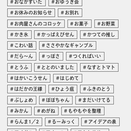
おなかすいた
おゆうぎ会
お休みのお知らせ
お別れ
お肉屋さんのコロッケ
お菓子
お野菜
かき氷
かっぱえびせん
かつての推し
こわい話
ささやかなギャンブル
だら〜ん
っぽさ
つくればいい
とうふ
ととのいました
なすとトマト
はかいこうせん
はじめて
はだかの王様
ひょう疽
ふきのとう
ぶしょめ
ぽぽちゃん
まだいけてる
みかん
めがね
もやもやを整理
らんま1／2
るーみっく
アイデアの泉