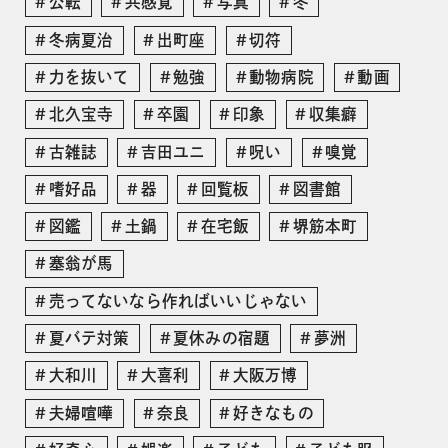
公転
共感覚
写真
冬
冬病夏治
出町座
切符
力を抜いて
勉強
動物病院
動画
北久宝寺
卒園
印象
収集癖
古雑誌
吉田ユニ
呪い
嗅覚
嗜好品
器
回覧板
図書館
図鑑
土鍋
在宅飯
堺筋本町
塞翁が馬
売ってないなら作ればいいじゃない
夏バテ対策
夏休みの宿題
夢洲
大和川
大喜利
大阪万博
夫婦喧嘩
奈良
好きなもの