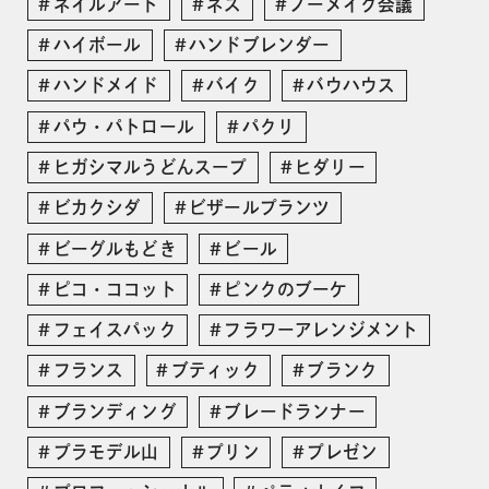
ネイルアート
ネス
ノーメイク会議
ハイボール
ハンドブレンダー
ハンドメイド
バイク
バウハウス
パウ・パトロール
パクリ
ヒガシマルうどんスープ
ヒダリー
ビカクシダ
ビザールプランツ
ビーグルもどき
ビール
ピコ・ココット
ピンクのブーケ
フェイスパック
フラワーアレンジメント
フランス
ブティック
ブランク
ブランディング
ブレードランナー
プラモデル山
プリン
プレゼン