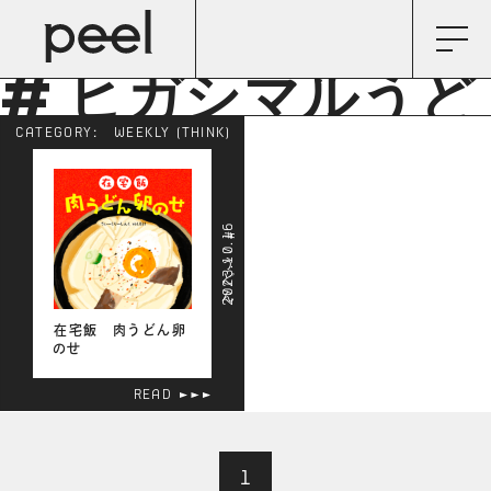
# ヒガシマルうど
CATEGORY:
WEEKLY (THINK)
んスープ
2023.10.16
# うどん
在宅飯 肉うどん卵
のせ
READ
1