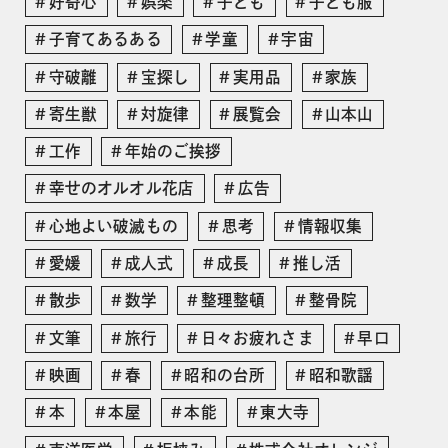
好奇心
娯楽
子ども
子ども服
子育てあるある
学童
宇宙
守破離
宝探し
実用品
家族
寄生獣
対旋律
展覧会
山本山
工作
年始のご挨拶
幸せのオルオル花店
広告
心地よい破滅もの
思考
情報収集
愛媛
成人式
成長
推し活
散歩
数学
整理整頓
整骨院
文筆
旅行
日々お疲れさま
早口
映画
春
昭和の台所
昭和歌謡
本
本屋
本能
東大寺