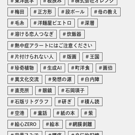
東洋医学
板挟み
株式会社オレンジ
梅田
正方形
段ボール
母の教え
毛糸
洋麺屋ピエトロ
深層
溶ける恋人つなぎ
炊飯器
熱中症アラートにはご注意ください
片付けられない人
版画
王国
珍奇植物
生成AI
町洋食
画伯
異文化交流
発想の源
白内障
直売所
眼鏡
石岡瑛子
石版リトグラフ
研ぎ
積ん読
空港
童話
紙の本
紫
絵心ZERO
絵本
網膜剥離