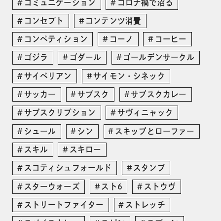
コミュニケーション
コロナ禍で沼る
コンセプト
コンテンツ消費
コンペティション
コーノ
コーヒー
ゴジラ
ゴダール
ゴールデンサークル
サイベリアン
サイモン・シネック
サッカー
サブスク
サブスクカレー
サブスクリプション
サヴィニャック
シュール
シン
スキップとローファー
スキル
スキロー
スコティシュフォールド
スタンプ
スターウォーズ
スト6
ストウヴ
ストリートファイター
ストレッチ