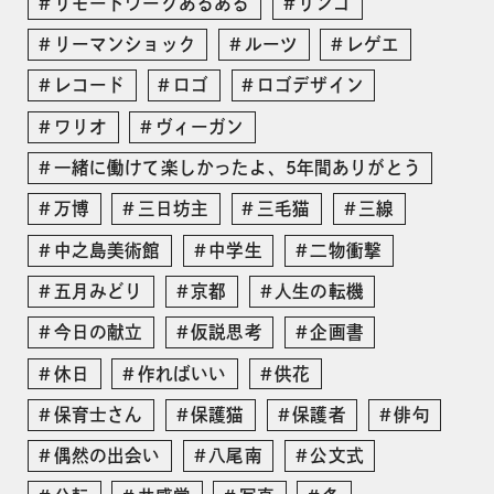
リモートワークあるある
リンゴ
リーマンショック
ルーツ
レゲエ
レコード
ロゴ
ロゴデザイン
ワリオ
ヴィーガン
一緒に働けて楽しかったよ、5年間ありがとう
万博
三日坊主
三毛猫
三線
中之島美術館
中学生
二物衝撃
五月みどり
京都
人生の転機
今日の献立
仮説思考
企画書
休日
作ればいい
供花
保育士さん
保護猫
保護者
俳句
偶然の出会い
八尾南
公文式