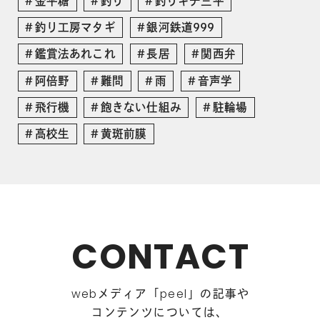
金平糖
釣り
釣りキチ三平
釣り工房マタギ
銀河鉄道999
鑑賞法あれこれ
長居
関西弁
阿倍野
難問
雨
音声学
飛行機
飽きない仕組み
駐輪場
高校生
黄斑前膜
CONTACT
メディア「
」の記事や
web
peel
コンテンツについては、