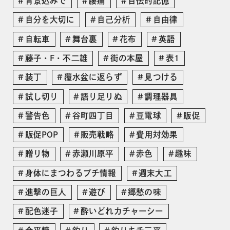
背景込みで
腰痛
自伝的記憶
自分を大切に
自己分析
自由律
自転車
舞台裏
花布
英語
藤子・F・不二雄
街の本屋
表1
装丁
覆水盆に返らず
見つける
試し切り
語り足りぬ
調理器具
警告色
谷町四丁目
豆電球
販促
販促POP
販売戦略
費用対効果
贈り物
赤瀬川原平
赤色
趣味
身体にまつわるプチ情報
週末大工
進撃の巨人
遊び
郷愁の味
配色迷子
酔いどれカチャーシー