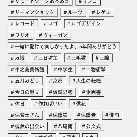
リモートワークあるある
リンゴ
リーマンショック
ルーツ
レゲエ
レコード
ロゴ
ロゴデザイン
ワリオ
ヴィーガン
一緒に働けて楽しかったよ、5年間ありがとう
万博
三日坊主
三毛猫
三線
中之島美術館
中学生
二物衝撃
五月みどり
京都
人生の転機
今日の献立
仮説思考
企画書
休日
作ればいい
供花
保育士さん
保護猫
保護者
俳句
偶然の出会い
八尾南
公文式