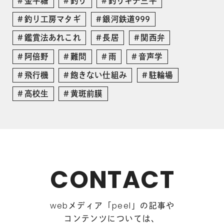
金平糖
釣り
釣りキチ三平
釣り工房マタギ
銀河鉄道999
鑑賞法あれこれ
長居
関西弁
阿倍野
難問
雨
音声学
飛行機
飽きない仕組み
駐輪場
高校生
黄斑前膜
CONTACT
メディア「
」の記事や
web
peel
コンテンツについては、