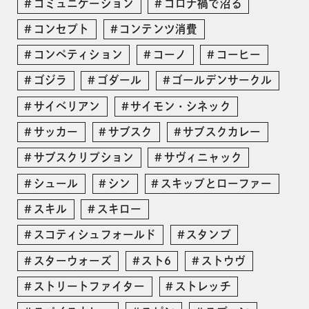
コミュニケーション
コロナ禍で沼る
コンセプト
コンテンツ消費
コンペティション
コーノ
コーヒー
ゴジラ
ゴダール
ゴールデンサークル
サイベリアン
サイモン・シネック
サッカー
サブスク
サブスクカレー
サブスクリプション
サヴィニャック
シュール
シン
スキップとローファー
スキル
スキロー
スコティシュフォールド
スタンプ
スターウォーズ
スト6
ストウヴ
ストリートファイター
ストレッチ