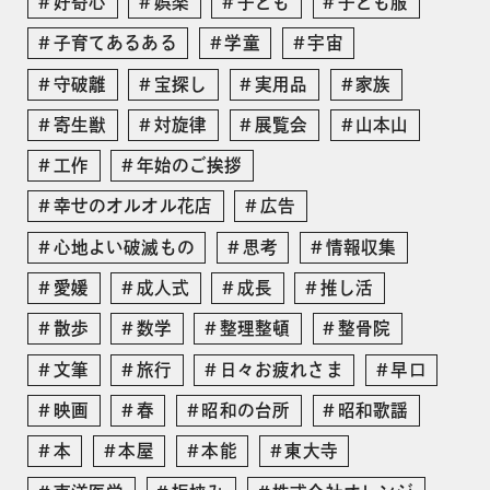
好奇心
娯楽
子ども
子ども服
子育てあるある
学童
宇宙
守破離
宝探し
実用品
家族
寄生獣
対旋律
展覧会
山本山
工作
年始のご挨拶
幸せのオルオル花店
広告
心地よい破滅もの
思考
情報収集
愛媛
成人式
成長
推し活
散歩
数学
整理整頓
整骨院
文筆
旅行
日々お疲れさま
早口
映画
春
昭和の台所
昭和歌謡
本
本屋
本能
東大寺