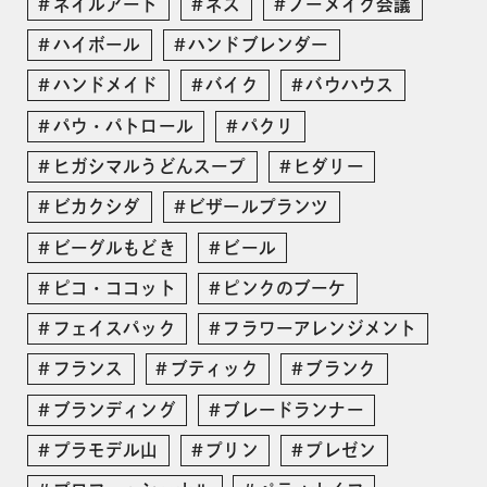
ネイルアート
ネス
ノーメイク会議
ハイボール
ハンドブレンダー
ハンドメイド
バイク
バウハウス
パウ・パトロール
パクリ
ヒガシマルうどんスープ
ヒダリー
ビカクシダ
ビザールプランツ
ビーグルもどき
ビール
ピコ・ココット
ピンクのブーケ
フェイスパック
フラワーアレンジメント
フランス
ブティック
ブランク
ブランディング
ブレードランナー
プラモデル山
プリン
プレゼン