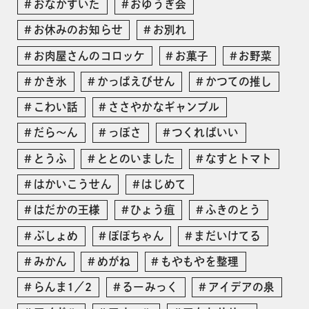
おなかすいた
おゆうぎ会
お休みのお知らせ
お別れ
お肉屋さんのコロッケ
お菓子
お野菜
かき氷
かっぱえびせん
かつての推し
こわい話
ささやかなギャンブル
だら〜ん
っぽさ
つくればいい
とうふ
ととのいました
なすとトマト
はかいこうせん
はじめて
はだかの王様
ひょう疽
ふきのとう
ぶしょめ
ぽぽちゃん
まだいけてる
みかん
めがね
もやもやを整理
らんま1／2
るーみっく
アイデアの泉