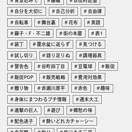
背景込みで
腰痛
自伝的記憶
自分を大切に
自己分析
自由律
自転車
舞台裏
花布
英語
藤子・F・不二雄
街の本屋
表1
装丁
覆水盆に返らず
見つける
試し切り
語り足りぬ
調理器具
警告色
谷町四丁目
豆電球
販促
販促POP
販売戦略
費用対効果
贈り物
赤瀬川原平
赤色
趣味
身体にまつわるプチ情報
週末大工
進撃の巨人
遊び
郷愁の味
配色迷子
酔いどれカチャーシー