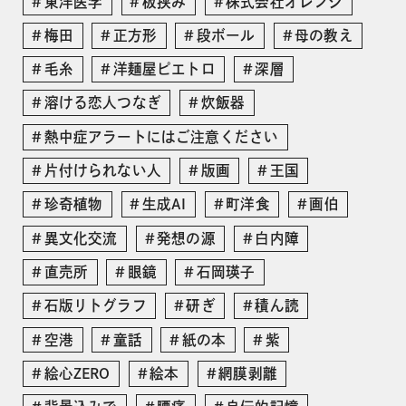
東洋医学
板挟み
株式会社オレンジ
梅田
正方形
段ボール
母の教え
毛糸
洋麺屋ピエトロ
深層
溶ける恋人つなぎ
炊飯器
熱中症アラートにはご注意ください
片付けられない人
版画
王国
珍奇植物
生成AI
町洋食
画伯
異文化交流
発想の源
白内障
直売所
眼鏡
石岡瑛子
石版リトグラフ
研ぎ
積ん読
空港
童話
紙の本
紫
絵心ZERO
絵本
網膜剥離