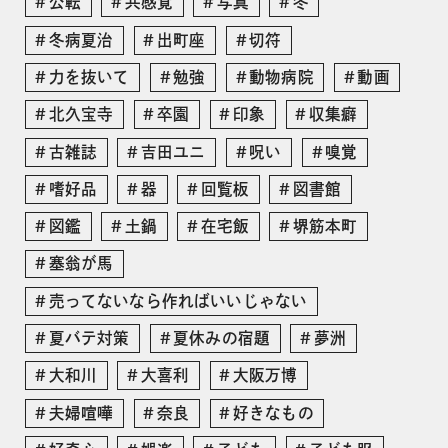
公転
共感覚
写真
冬
冬病夏治
出町座
切符
力を抜いて
勉強
動物病院
動画
北久宝寺
卒園
印象
収集癖
古雑誌
吉田ユニ
呪い
嗅覚
嗜好品
器
回覧板
図書館
図鑑
土鍋
在宅飯
堺筋本町
塞翁が馬
売ってないなら作ればいいじゃない
夏バテ対策
夏休みの宿題
夢洲
大和川
大喜利
大阪万博
夫婦喧嘩
奈良
好きなもの