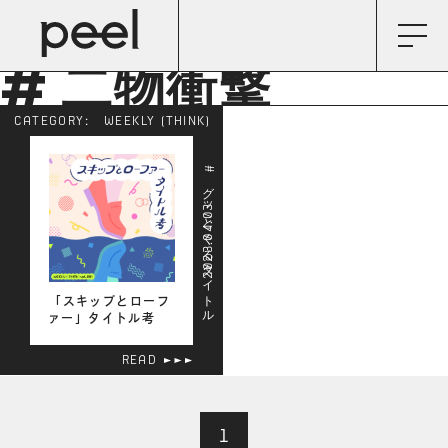
# 二物衝撃
CATEGORY:
WEEKLY (THINK)
# グッとくるタイトル
2023.04.03
「スキップとローフ
ァー」タイトル考
READ
1