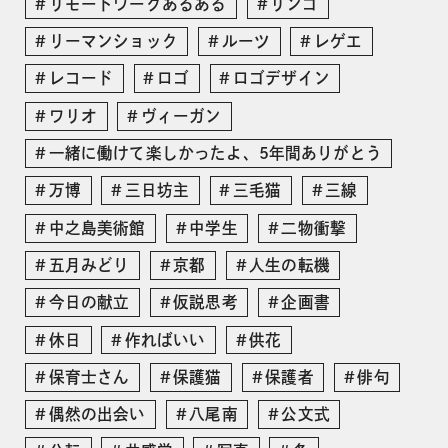
リモートワークあるある
リンゴ
リーマンショック
ルーツ
レゲエ
レコード
ロゴ
ロゴデザイン
ワリオ
ヴィーガン
一緒に働けて楽しかったよ、5年間ありがとう
万博
三日坊主
三毛猫
三線
中之島美術館
中学生
二物衝撃
五月みどり
京都
人生の転機
今日の献立
仮説思考
企画書
休日
作ればいい
供花
保育士さん
保護猫
保護者
俳句
偶然の出会い
八尾南
公文式