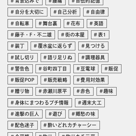
背景込みで
腰痛
自伝的記憶
自分を大切に
自己分析
自由律
自転車
舞台裏
花布
英語
藤子・F・不二雄
街の本屋
表1
装丁
覆水盆に返らず
見つける
試し切り
語り足りぬ
調理器具
警告色
谷町四丁目
豆電球
販促
販促POP
販売戦略
費用対効果
贈り物
赤瀬川原平
赤色
趣味
身体にまつわるプチ情報
週末大工
進撃の巨人
遊び
郷愁の味
配色迷子
酔いどれカチャーシー