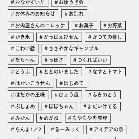
おなかすいた
おゆうぎ会
お休みのお知らせ
お別れ
お肉屋さんのコロッケ
お菓子
お野菜
かき氷
かっぱえびせん
かつての推し
こわい話
ささやかなギャンブル
だら〜ん
っぽさ
つくればいい
とうふ
ととのいました
なすとトマト
はかいこうせん
はじめて
はだかの王様
ひょう疽
ふきのとう
ぶしょめ
ぽぽちゃん
まだいけてる
みかん
めがね
もやもやを整理
らんま1／2
るーみっく
アイデアの泉