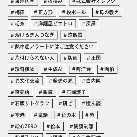
東洋医学
板挟み
株式会社オレンジ
梅田
正方形
段ボール
母の教え
毛糸
洋麺屋ピエトロ
深層
溶ける恋人つなぎ
炊飯器
熱中症アラートにはご注意ください
片付けられない人
版画
王国
珍奇植物
生成AI
町洋食
画伯
異文化交流
発想の源
白内障
直売所
眼鏡
石岡瑛子
石版リトグラフ
研ぎ
積ん読
空港
童話
紙の本
紫
絵心ZERO
絵本
網膜剥離