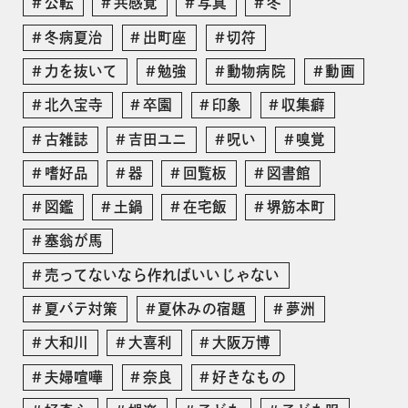
公転
共感覚
写真
冬
冬病夏治
出町座
切符
力を抜いて
勉強
動物病院
動画
北久宝寺
卒園
印象
収集癖
古雑誌
吉田ユニ
呪い
嗅覚
嗜好品
器
回覧板
図書館
図鑑
土鍋
在宅飯
堺筋本町
塞翁が馬
売ってないなら作ればいいじゃない
夏バテ対策
夏休みの宿題
夢洲
大和川
大喜利
大阪万博
夫婦喧嘩
奈良
好きなもの