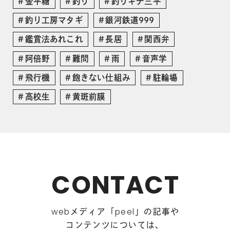
金平糖
釣り
釣りキチ三平
釣り工房マタギ
銀河鉄道999
鑑賞法あれこれ
長居
関西弁
阿倍野
難問
雨
音声学
飛行機
飽きない仕組み
駐輪場
高校生
黄斑前膜
CONTACT
メディア「
」の記事や
web
peel
コンテンツについては、