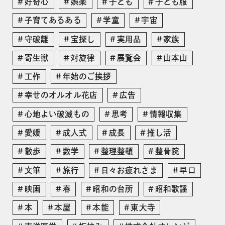
好奇心
娯楽
子ども
子ども服
子育てあるある
学童
宇宙
守破離
宝探し
実用品
家族
寄生獣
対旋律
展覧会
山本山
工作
年始のご挨拶
幸せのオルオル花店
広告
心地よい破滅もの
思考
情報収集
愛媛
成人式
成長
推し活
散歩
数学
整理整頓
整骨院
文筆
旅行
日々お疲れさま
早口
映画
春
昭和の台所
昭和歌謡
本
本屋
本能
東大寺