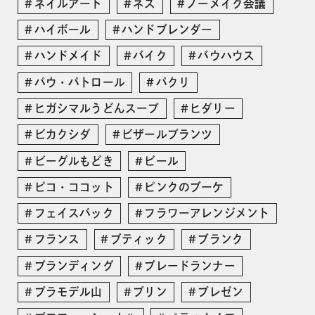
ネイルアート
ネス
ノーメイク会議
ハイボール
ハンドブレンダー
ハンドメイド
バイク
バウハウス
パウ・パトロール
パクリ
ヒガシマルうどんスープ
ヒダリー
ビカクシダ
ビザールプランツ
ビーグルもどき
ビール
ピコ・ココット
ピンクのブーケ
フェイスパック
フラワーアレンジメント
フランス
ブティック
ブランク
ブランディング
ブレードランナー
プラモデル山
プリン
プレゼン