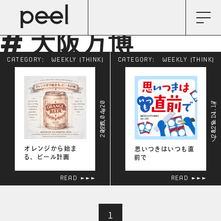
# 大阪万博
CATEGORY:
WEEKLY (THINK)
CATEGORY:
WEEKLY (THINK)
2026.04.20
2025.11.17
# スタンプ
# ビール
オレンジから始ま
思いつきはいつも直
る、ビール計画
前で
READ
READ
1