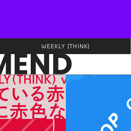
WEEKLY (THINK)
MEND