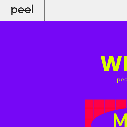
WE
pee