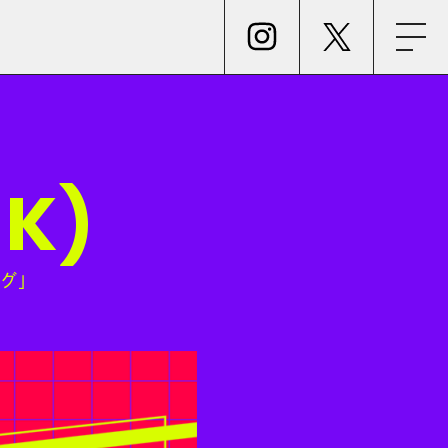
NK)
グ
」