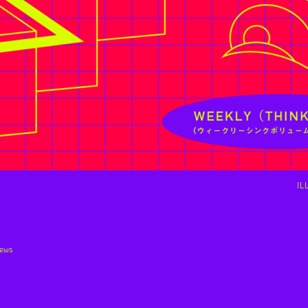
IL
ews