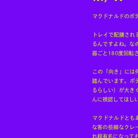
マクドナルドのポ
トレイで配膳され
るんですよね。な
器ごと180度回転
この「向き」には
踏んでいます。ポ
るらしい）が大き
んに視認してほし
マクドナルドとも
な客の些細なクレ
れ程有名になって