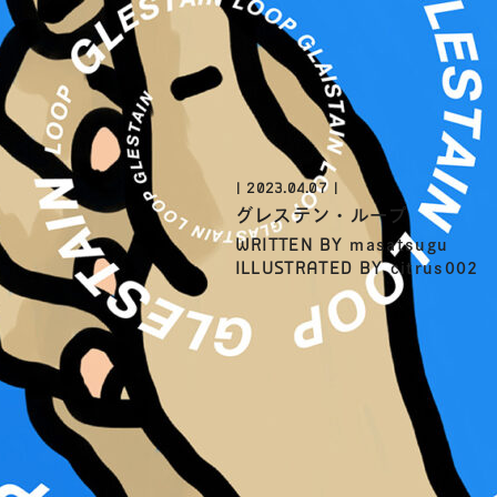
2023.04.07
グレステン・ループ
WRITTEN BY
masatsugu
ILLUSTRATED BY
citrus002