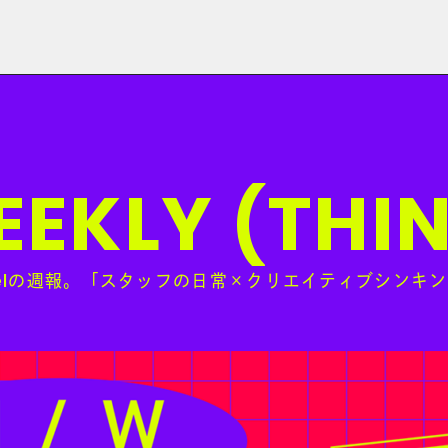
EKLY (THI
の週報。
「
スタッフの日常×クリエイティブシンキン
l