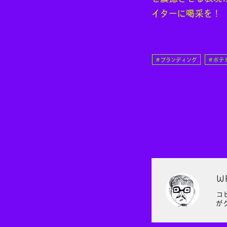
イターに喝采を！
ブランディング
ポテ
W
コ
が