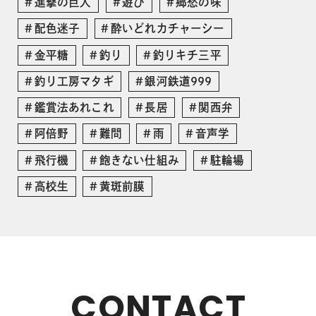
進撃の巨人
遊び
郷愁の味
配色迷子
酔いどれカチャーシー
金平糖
釣り
釣りキチ三平
釣り工房マタギ
銀河鉄道999
鑑賞法あれこれ
長居
関西弁
阿倍野
難問
雨
音声学
飛行機
飽きない仕組み
駐輪場
高校生
黄斑前膜
CONTACT