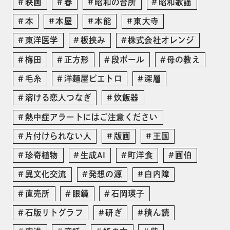
映画
春
昭和の台所
昭和歌謡
本
本屋
本能
東大寺
東洋医学
板挟み
株式会社オレンジ
梅田
正方形
段ボール
母の教え
毛糸
洋麺屋ピエトロ
深層
溶ける恋人つなぎ
炊飯器
熱中症アラートにはご注意ください
片付けられない人
版画
王国
珍奇植物
生成AI
町洋食
画伯
異文化交流
発想の源
白内障
直売所
眼鏡
石岡瑛子
石版リトグラフ
研ぎ
積ん読