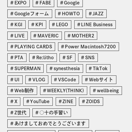
EXPO
FABE
Google
Googleフォーム
HOWTO
JAZZ
KGI
KPI
LEGO
LINE Business
LIVE
MAVERIC
MOTHER2
PLAYING CARDS
Power Macintosh7200
PTA
Re:litho
SF
SNS
SUPERMAN
synesthesia
TikTok
UI
VLOG
VSCode
Webサイト
Web制作
WEEKLY(THINK)
wellbeing
X
YouTube
ZINE
ZOIDS
Z世代
○十の手習い
あけましておめでとうございます