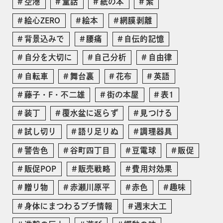
空港
童話
紙の本
紫
絵心ZERO
絵本
網膜剥離
背景込みで
腰痛
自伝的記憶
自分を大切に
自己分析
自由律
自転車
舞台裏
花布
英語
藤子・F・不二雄
街の本屋
表1
装丁
覆水盆に返らず
見つける
試し切り
語り足りぬ
調理器具
警告色
谷町四丁目
豆電球
販促
販促POP
販売戦略
費用対効果
贈り物
赤瀬川原平
赤色
趣味
身体にまつわるプチ情報
週末大工