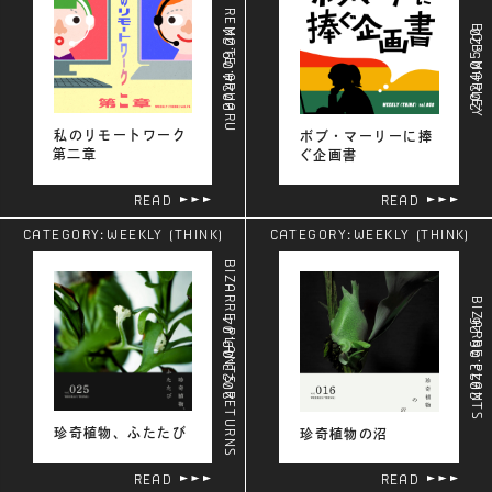
REMOTE ARUARU
BOB MARLEY
2024.09.24
2024.05.20
私のリモートワーク
ボブ・マーリーに捧
第二章
ぐ企画書
READ
READ
CATEGORY:
WEEKLY (THINK)
CATEGORY:
WEEKLY (THINK)
BIZARRE PLANTS RETURNS
BIZARRE PLANTS
2023.09.04
2023.06.26
珍奇植物、ふたたび
珍奇植物の沼
READ
READ