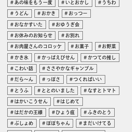
あの味をもう一度
いとおかし
うちわ
うどん
おかき
おっつー
おなかすいた
おゆうぎ会
お休みのお知らせ
お別れ
お肉屋さんのコロッケ
お菓子
お野菜
かき氷
かっぱえびせん
かつての推し
こわい話
ささやかなギャンブル
だら〜ん
っぽさ
つくればいい
とうふ
ととのいました
なすとトマト
はかいこうせん
はじめて
はだかの王様
ひょう疽
ふきのとう
ぶしょめ
ぽぽちゃん
まだいけてる