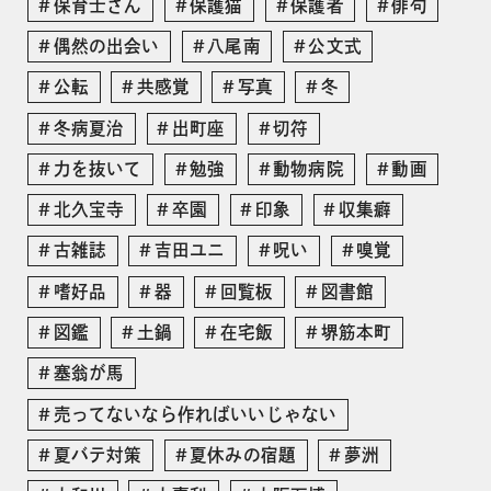
保育士さん
保護猫
保護者
俳句
偶然の出会い
八尾南
公文式
公転
共感覚
写真
冬
冬病夏治
出町座
切符
力を抜いて
勉強
動物病院
動画
北久宝寺
卒園
印象
収集癖
古雑誌
吉田ユニ
呪い
嗅覚
嗜好品
器
回覧板
図書館
図鑑
土鍋
在宅飯
堺筋本町
塞翁が馬
売ってないなら作ればいいじゃない
夏バテ対策
夏休みの宿題
夢洲