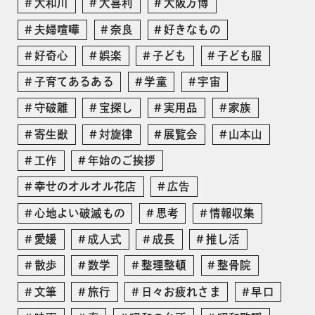
大和川
大喜利
大阪万博
夫婦喧嘩
奈良
好きなもの
好奇心
娯楽
子ども
子ども服
子育てあるある
学童
宇宙
守破離
宝探し
実用品
家族
寄生獣
対旋律
展覧会
山本山
工作
年始のご挨拶
幸せのオルオル花店
広告
心地よい破滅もの
思考
情報収集
愛媛
成人式
成長
推し活
散歩
数学
整理整頓
整骨院
文筆
旅行
日々お疲れさま
早口