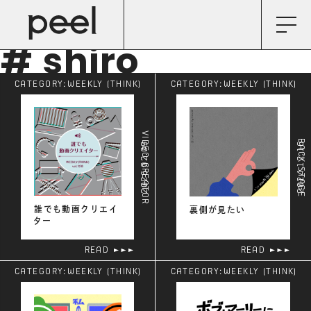
# shiro
CATEGORY:
WEEKLY (THINK)
CATEGORY:
WEEKLY (THINK)
VIDEO CREATOR
BACK STAGE
2026.02.09
2024.12.16
誰でも動画クリエイ
裏側が見たい
ター
READ
READ
CATEGORY:
WEEKLY (THINK)
CATEGORY:
WEEKLY (THINK)