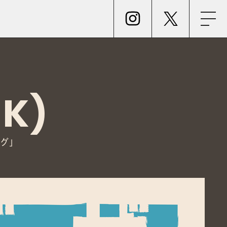
NK)
グ
」