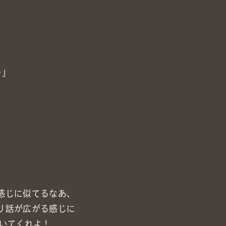
…」
感じに似てるなあ、
り話が広がる感じに
いてくれよ！