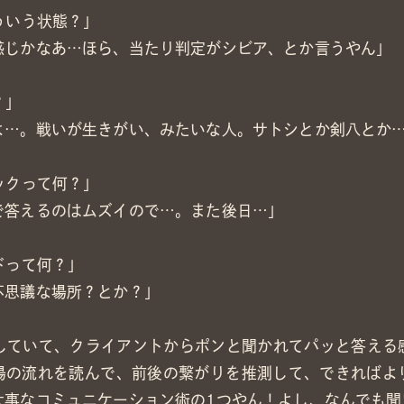
ういう状態？」
感じかなあ…ほら、当たり判定がシビア、とか言うやん」
？」
よ…。戦いが生きがい、みたいな人。サトシとか剣八とか
ックって何？」
で答えるのはムズイので…。また後日…」
ドって何？」
不思議な場所？とか？」
していて、クライアントからポンと聞かれてパッと答える
場の流れを読んで、前後の繋がりを推測して、できればよ
大事なコミュニケーション術の1つやん！よし、なんでも聞