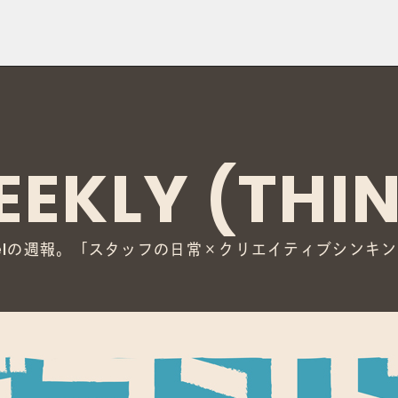
EKLY (THI
の週報。
「
スタッフの日常×クリエイティブシンキン
l