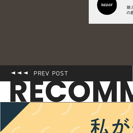
娘
の
PREV POST
RECOM