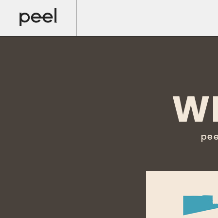
WE
pee