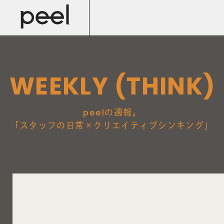
WEEKLY (THINK)
の週報。
peel
「
スタッフの日常×クリエイティブシンキング
」