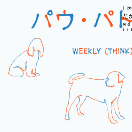
20
だ
WRI
ILL