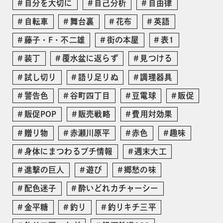
自分を大切に
自己分析
自由律
自転車
舞台裏
花布
英語
藤子・F・不二雄
街の本屋
表1
装丁
覆水盆に返らず
見つける
試し切り
語り足りぬ
調理器具
警告色
谷町四丁目
豆電球
販促
販促POP
販売戦略
費用対効果
贈り物
赤瀬川原平
赤色
趣味
身体にまつわるプチ情報
週末大工
進撃の巨人
遊び
郷愁の味
配色迷子
酔いどれカチャーシー
金平糖
釣り
釣りキチ三平