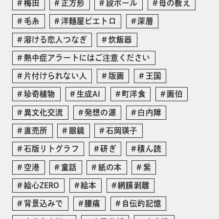
梅田
正方形
段ボール
母の教え
毛糸
洋麺屋ピエトロ
深層
溶ける恋人つなぎ
炊飯器
熱中症アラートにはご注意ください
片付けられない人
版画
王国
珍奇植物
生成AI
町洋食
画伯
異文化交流
発想の源
白内障
直売所
眼鏡
石岡瑛子
石版リトグラフ
研ぎ
積ん読
空港
童話
紙の本
紫
絵心ZERO
絵本
網膜剥離
背景込みで
腰痛
自伝的記憶