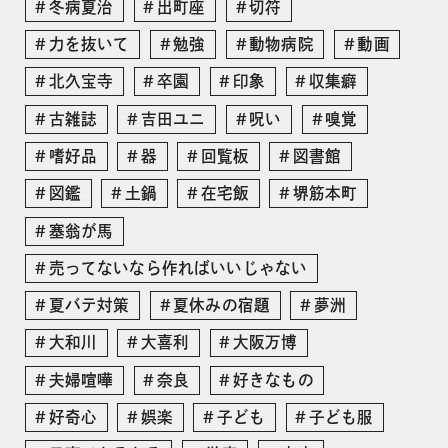
冬病夏治
出町座
切符
力を抜いて
勉強
動物病院
動画
北久宝寺
卒園
印象
収集癖
古雑誌
吉田ユニ
呪い
嗅覚
嗜好品
器
回覧板
図書館
図鑑
土鍋
在宅飯
堺筋本町
塞翁が馬
売ってないなら作ればいいじゃない
夏バテ対策
夏休みの宿題
夢洲
大和川
大喜利
大阪万博
夫婦喧嘩
奈良
好きなもの
好奇心
娯楽
子ども
子ども服