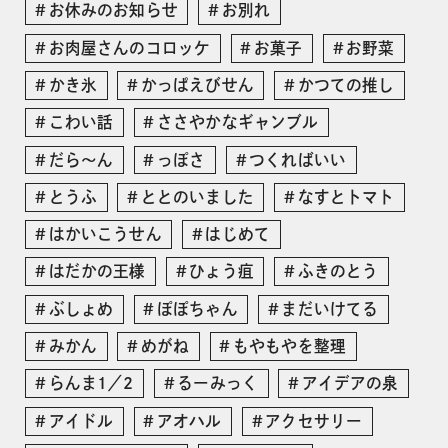
お休みのお知らせ
お別れ
お肉屋さんのコロッケ
お菓子
お野菜
かき氷
かっぱえびせん
かつての推し
こわい話
ささやかなギャンブル
だら〜ん
っぽさ
つくればいい
とうふ
ととのいました
なすとトマト
はかいこうせん
はじめて
はだかの王様
ひょう疽
ふきのとう
ぶしょめ
ぽぽちゃん
まだいけてる
みかん
めがね
もやもやを整理
らんま1／2
るーみっく
アイデアの泉
アイドル
アオハル
アクセサリー