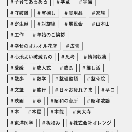
子育てあるある
学童
宇宙
守破離
宝探し
実用品
家族
寄生獣
対旋律
展覧会
山本山
工作
年始のご挨拶
幸せのオルオル花店
広告
心地よい破滅もの
思考
情報収集
愛媛
成人式
成長
推し活
散歩
数学
整理整頓
整骨院
文筆
旅行
日々お疲れさま
早口
映画
春
昭和の台所
昭和歌謡
本
本屋
本能
東大寺
東洋医学
板挟み
株式会社オレンジ