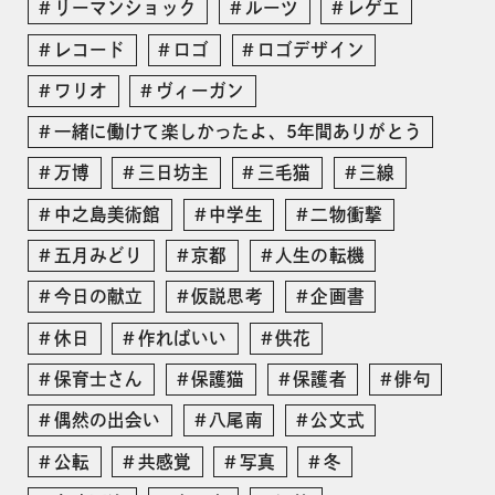
リーマンショック
ルーツ
レゲエ
レコード
ロゴ
ロゴデザイン
ワリオ
ヴィーガン
一緒に働けて楽しかったよ、5年間ありがとう
万博
三日坊主
三毛猫
三線
中之島美術館
中学生
二物衝撃
五月みどり
京都
人生の転機
今日の献立
仮説思考
企画書
休日
作ればいい
供花
保育士さん
保護猫
保護者
俳句
偶然の出会い
八尾南
公文式
公転
共感覚
写真
冬