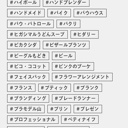
ハイボール
ハンドブレンダー
ハンドメイド
バイク
バウハウス
パウ・パトロール
パクリ
ヒガシマルうどんスープ
ヒダリー
ビカクシダ
ビザールプランツ
ビーグルもどき
ビール
ピコ・ココット
ピンクのブーケ
フェイスパック
フラワーアレンジメント
フランス
ブティック
ブランク
ブランディング
ブレードランナー
プラモデル山
プリン
プレゼン
プロフェッショナル
ペティナイフ