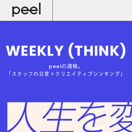
WEEKLY (THINK)
の週報。
peel
「
スタッフの日常×クリエイティブシンキング
」