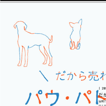
20
だ
WRI
ILL