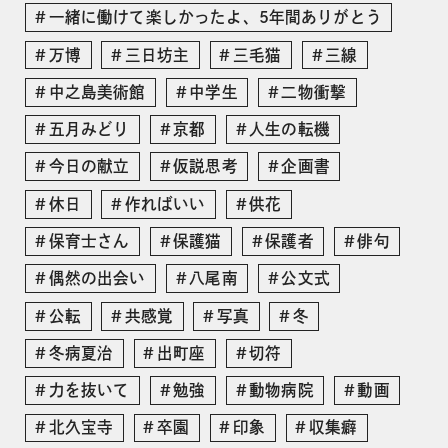
一緒に働けて楽しかったよ、5年間ありがとう
万博
三日坊主
三毛猫
三線
中之島美術館
中学生
二物衝撃
五月みどり
京都
人生の転機
今日の献立
仮説思考
企画書
休日
作ればいい
供花
保育士さん
保護猫
保護者
俳句
偶然の出会い
八尾南
公文式
公転
共感覚
写真
冬
冬病夏治
出町座
切符
力を抜いて
勉強
動物病院
動画
北久宝寺
卒園
印象
収集癖