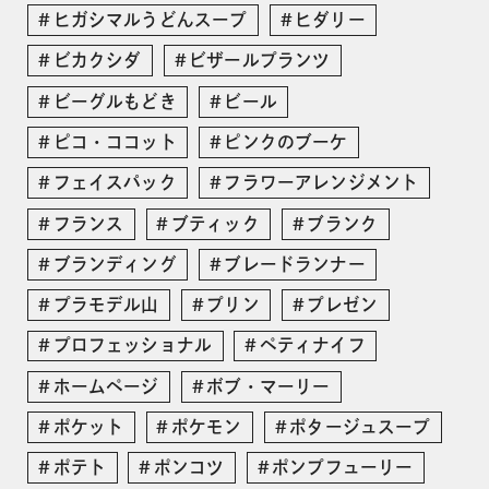
ヒガシマルうどんスープ
ヒダリー
ビカクシダ
ビザールプランツ
ビーグルもどき
ビール
ピコ・ココット
ピンクのブーケ
フェイスパック
フラワーアレンジメント
フランス
ブティック
ブランク
ブランディング
ブレードランナー
プラモデル山
プリン
プレゼン
プロフェッショナル
ペティナイフ
ホームページ
ボブ・マーリー
ポケット
ポケモン
ポタージュスープ
ポテト
ポンコツ
ポンプフューリー