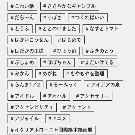
こわい話
ささやかなギャンブル
だら〜ん
っぽさ
つくればいい
とうふ
ととのいました
なすとトマト
はかいこうせん
はじめて
はだかの王様
ひょう疽
ふきのとう
ぶしょめ
ぽぽちゃん
まだいけてる
みかん
めがね
もやもやを整理
らんま1／2
るーみっく
アイデアの泉
アイドル
アオハル
アクセサリー
アクセシビリティ
アクセント
アジャイル
アニメ
イタリアボローニャ国際絵本絵画展