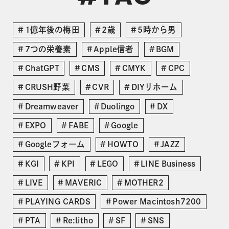
1億年後の梅田
2歳
5時から男
7つの栄養素
Apple信者
BGM
ChatGPT
CMS
CMYK
CPC
CRUSH野菜
CVR
DIYリホーム
Dreamweaver
Duolingo
DX
EXPO
FABE
Google
Googleフォーム
HOWTO
JAZZ
KGI
KPI
LEGO
LINE Business
LIVE
MAVERIC
MOTHER2
PLAYING CARDS
Power Macintosh7200
PTA
Re:litho
SF
SNS