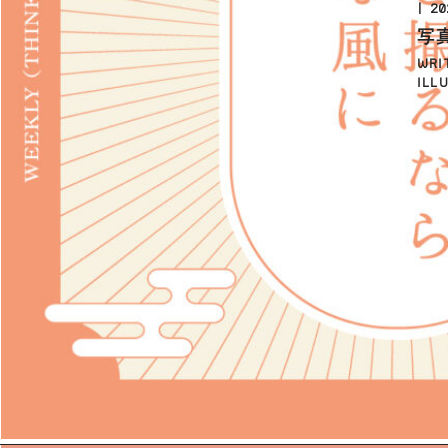
20
写
WRI
ILL