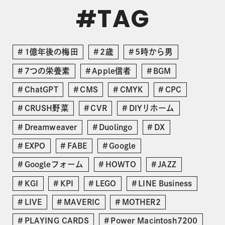
TAG
#
1億年後の梅田
2歳
5時から男
7つの栄養素
Apple信者
BGM
ChatGPT
CMS
CMYK
CPC
CRUSH野菜
CVR
DIYリホーム
Dreamweaver
Duolingo
DX
EXPO
FABE
Google
Googleフォーム
HOWTO
JAZZ
KGI
KPI
LEGO
LINE Business
LIVE
MAVERIC
MOTHER2
PLAYING CARDS
Power Macintosh7200