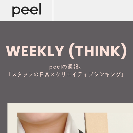
WEEKLY (THINK)
の週報。
peel
「
スタッフの日常×クリエイティブシンキング
」