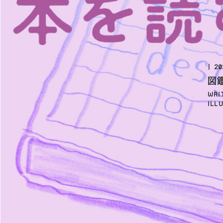
20
図
WRI
ILL