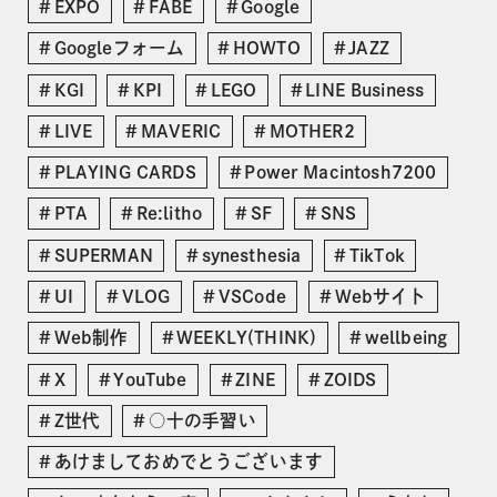
EXPO
FABE
Google
Googleフォーム
HOWTO
JAZZ
KGI
KPI
LEGO
LINE Business
LIVE
MAVERIC
MOTHER2
PLAYING CARDS
Power Macintosh7200
PTA
Re:litho
SF
SNS
SUPERMAN
synesthesia
TikTok
UI
VLOG
VSCode
Webサイト
Web制作
WEEKLY(THINK)
wellbeing
X
YouTube
ZINE
ZOIDS
Z世代
○十の手習い
あけましておめでとうございます