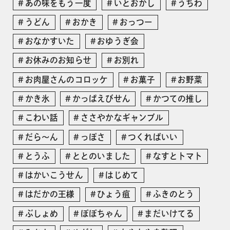
あの味をもう一度
いとおかし
うちわ
うどん
おかき
おっつー
おなかすいた
おゆうぎ会
お休みのお知らせ
お別れ
お肉屋さんのコロッケ
お菓子
お野菜
かき氷
かっぱえびせん
かつての推し
こわい話
ささやかなギャンブル
だら〜ん
っぽさ
つくればいい
とうふ
ととのいました
なすとトマト
はかいこうせん
はじめて
はだかの王様
ひょう疽
ふきのとう
ぶしょめ
ぽぽちゃん
まだいけてる