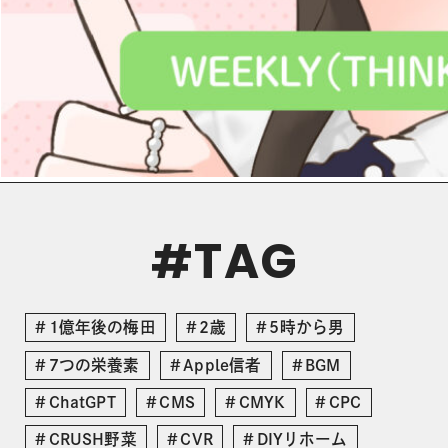
TAG
#
1億年後の梅田
2歳
5時から男
7つの栄養素
Apple信者
BGM
ChatGPT
CMS
CMYK
CPC
CRUSH野菜
CVR
DIYリホーム