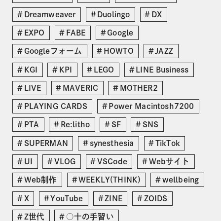
Dreamweaver
Duolingo
DX
EXPO
FABE
Google
Googleフォーム
HOWTO
JAZZ
KGI
KPI
LEGO
LINE Business
LIVE
MAVERIC
MOTHER2
PLAYING CARDS
Power Macintosh7200
PTA
Re:litho
SF
SNS
SUPERMAN
synesthesia
TikTok
UI
VLOG
VSCode
Webサイト
Web制作
WEEKLY(THINK)
wellbeing
X
YouTube
ZINE
ZOIDS
Z世代
○十の手習い