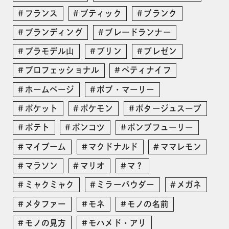
フランス
ブティック
ブランク
ブランディング
ブレードランナー
プラモデル山
プリン
プレゼン
プロフェッショナル
ペティナイフ
ホームページ
ボブ・マーリー
ポケット
ポケモン
ポタージュスープ
ポテト
ポンコツ
ポンプフューリー
マイブーム
マクドナルド
ママレモン
マラソン
マリオ
マ？
ミャクミャク
ミラーパウダー
メガネ
メタファー
モネ
モノの名前
モノの見方
モハメド・アリ