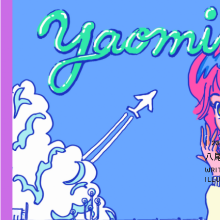
20
八
WRI
ILL