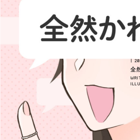
20
全
WRI
ILL