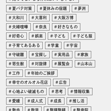
夏バテ対策
夏休みの宿題
夢洲
大和川
大喜利
大阪万博
夫婦喧嘩
奈良
好きなもの
好奇心
娯楽
子ども
子ども服
子育てあるある
学童
宇宙
守破離
宝探し
実用品
家族
寄生獣
対旋律
展覧会
山本山
工作
年始のご挨拶
幸せのオルオル花店
広告
心地よい破滅もの
思考
情報収集
愛媛
成人式
成長
推し活
散歩
数学
整理整頓
整骨院