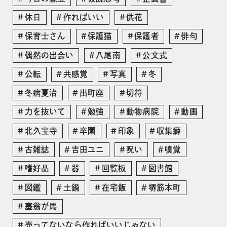
休日
作ればいい
供花
保育士さん
保護猫
保護者
俳句
偶然の出会い
八尾南
公文式
公転
共感覚
写真
冬
冬病夏治
出町座
切符
力を抜いて
勉強
動物病院
動画
北久宝寺
卒園
印象
収集癖
古雑誌
吉田ユニ
呪い
嗅覚
嗜好品
器
回覧板
図書館
図鑑
土鍋
在宅飯
堺筋本町
塞翁が馬
売ってないなら作ればいいじゃない