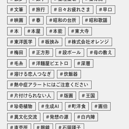
文筆
旅行
日々お疲れさま
早口
映画
春
昭和の台所
昭和歌謡
本
本屋
本能
東大寺
東洋医学
板挟み
株式会社オレンジ
梅田
正方形
段ボール
母の教え
毛糸
洋麺屋ピエトロ
深層
溶ける恋人つなぎ
炊飯器
熱中症アラートにはご注意ください
片付けられない人
版画
王国
珍奇植物
生成AI
町洋食
画伯
異文化交流
発想の源
白内障
直売所
眼鏡
石岡瑛子