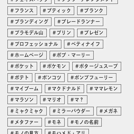
フランス
ブティック
ブランク
ブランディング
ブレードランナー
プラモデル山
プリン
プレゼン
プロフェッショナル
ペティナイフ
ホームページ
ボブ・マーリー
ポケット
ポケモン
ポタージュスープ
ポテト
ポンコツ
ポンプフューリー
マイブーム
マクドナルド
ママレモン
マラソン
マリオ
マ？
ミャクミャク
ミラーパウダー
メガネ
メタファー
モネ
モノの名前
モノの見方
モハメド・アリ