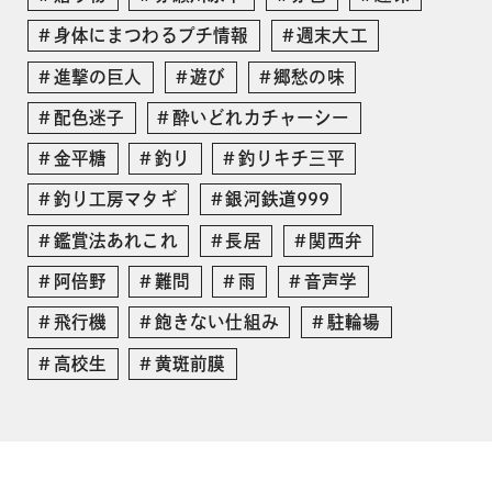
身体にまつわるプチ情報
週末大工
進撃の巨人
遊び
郷愁の味
配色迷子
酔いどれカチャーシー
金平糖
釣り
釣りキチ三平
釣り工房マタギ
銀河鉄道999
鑑賞法あれこれ
長居
関西弁
阿倍野
難問
雨
音声学
飛行機
飽きない仕組み
駐輪場
高校生
黄斑前膜