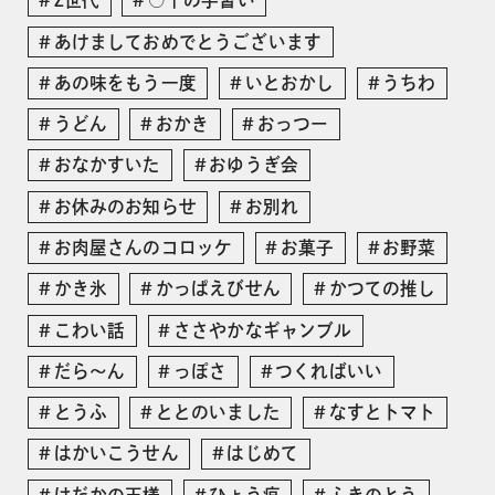
Z世代
○十の手習い
あけましておめでとうございます
あの味をもう一度
いとおかし
うちわ
うどん
おかき
おっつー
おなかすいた
おゆうぎ会
お休みのお知らせ
お別れ
お肉屋さんのコロッケ
お菓子
お野菜
かき氷
かっぱえびせん
かつての推し
こわい話
ささやかなギャンブル
だら〜ん
っぽさ
つくればいい
とうふ
ととのいました
なすとトマト
はかいこうせん
はじめて
はだかの王様
ひょう疽
ふきのとう