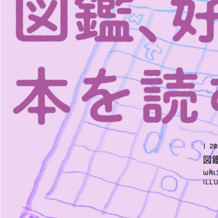
20
図
WRI
ILL