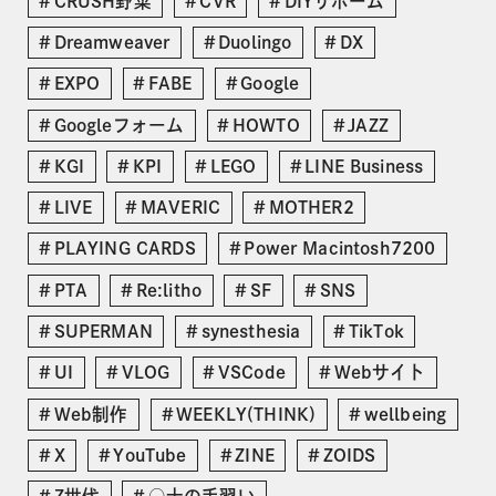
CRUSH野菜
CVR
DIYリホーム
Dreamweaver
Duolingo
DX
EXPO
FABE
Google
Googleフォーム
HOWTO
JAZZ
KGI
KPI
LEGO
LINE Business
LIVE
MAVERIC
MOTHER2
PLAYING CARDS
Power Macintosh7200
PTA
Re:litho
SF
SNS
SUPERMAN
synesthesia
TikTok
UI
VLOG
VSCode
Webサイト
Web制作
WEEKLY(THINK)
wellbeing
X
YouTube
ZINE
ZOIDS