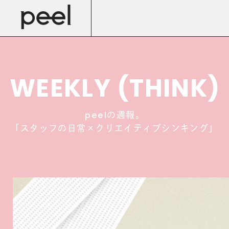
WEEKLY (THINK)
の週報。
peel
「
スタッフの日常×クリエイティブシンキング
」