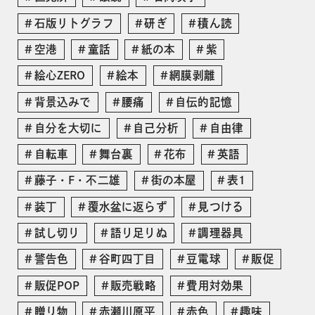
石版リトグラフ
研ぎ
積ん読
空港
童話
紙の本
紫
絵心ZERO
絵本
網膜剥離
背景込みで
腰痛
自伝的記憶
自分を大切に
自己分析
自由律
自転車
舞台裏
花布
英語
藤子・F・不二雄
街の本屋
表1
装丁
覆水盆に返らず
見つける
試し切り
語り足りぬ
調理器具
警告色
谷町四丁目
豆電球
販促
販促POP
販売戦略
費用対効果
贈り物
赤瀬川原平
赤色
趣味